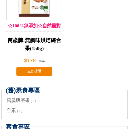
☆100%無添加☆自然最對
味
萬歲牌-無調味烘焙綜合
果(150g)
$178
$210
立即搶購
(舊)素食專區
萬歲牌堅果
( 2 )
全素
( 2 )
素食專區