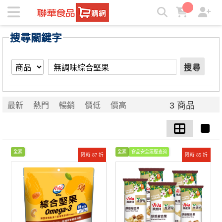
【無調味綜合堅果】搜尋結果 | ★聯華食品e購網★
搜尋關鍵字
搜尋
3 商品
最新
熱門
暢銷
價低
價高
全素
全素
食品安全履歷查詢
限時 87 折
限時 85 折