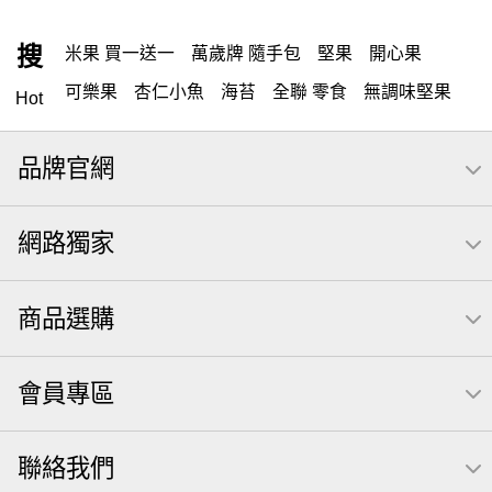
搜
米果 買一送一
萬歲牌 隨手包
堅果
開心果
可樂果
杏仁小魚
海苔
全聯 零食
無調味堅果
Hot
無調味
全聯 禮盒
堅穀力
綜合纖果
萬歲開心果
品牌官網
腰果
米果
全聯 素食
核桃
桶裝堅果
椒鹽
元本山
萬歲牌
全聯 拜拜
洋芋片
薯條
飲
網路獨家
甘栗
小魚
三角壽司海苔
買1送1
高蛋白
可樂
南瓜子
每日
icash
起司
義大利麵
荷卡
商品選購
卡廸那 95℃鮮脆三色丁
三角
萬歲牌 南瓜籽
芋頭
紅棗
【萬歲牌】每日堅果系列
小魚干
會員專區
無調味綜合堅果
杏仁
三角飯糰
萬歲牌 米果
芥末 可樂果
禮盒
聯絡我們
VA 萬歲牌 總匯點心包(42gx20包)
總匯點心包