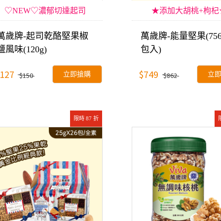
♡NEW♡濃郁切達起司
★添加大胡桃+枸杞
萬歲牌-起司乾酪堅果椒
萬歲牌-能量堅果(756g
鹽風味(120g)
包入)
127
$749
立即搶購
立
$150
$862
限時 87 折