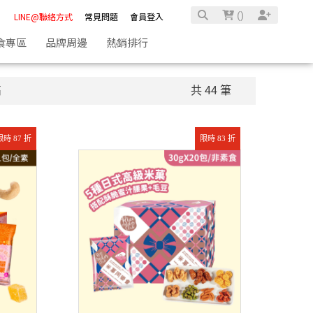
(
)
LINE@聯絡方式
常見問題
會員登入
食專區
品牌周邊
熱銷排行
高
共 44 筆
限時 87 折
限時 83 折