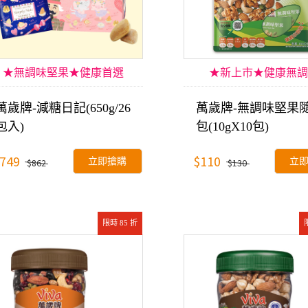
★無調味堅果★健康首選
★新上市★健康無調
萬歲牌-減糖日記(650g/26
萬歲牌-無調味堅果
包入)
包(10gX10包)
749
$110
立即搶購
立
$862
$130
限時 85 折