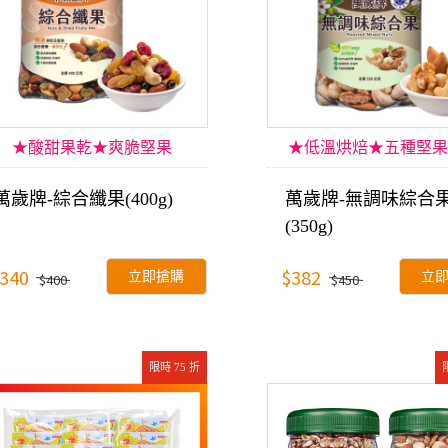
★酸甜果乾★爽脆堅果
★低溫烘焙★五種堅果
萬歲牌-綜合纖果(400g)
萬歲牌-無調味綜合
(350g)
340
$382
立即搶購
立
$400
$450
限時 75 折