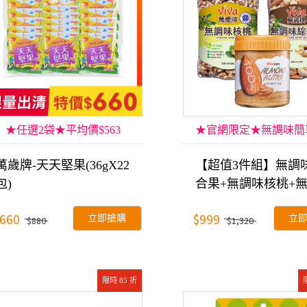
★任選2袋★平均價$563
★官網限定★無調味簡
萬歲牌-天天堅果(36gX22
【超值3件組】無調
包)
合果+無調味核桃+
糖杏仁果醬
660
$999
立即搶購
立
$880
$1,320
限時 85 折