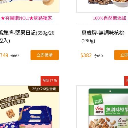
★夯團購NO.1★網路獨家
100%自然無添加
萬歲牌-堅果日記(650g/26
萬歲牌-無調味核桃
包入)
(290g)
749
$382
立即搶購
立
$862
$450
限時 87 折