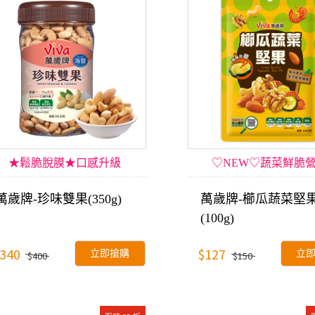
★鬆脆脫膜★口感升級
♡NEW♡蔬菜鮮脆
萬歲牌-珍味雙果(350g)
萬歲牌-櫛瓜蔬菜堅
(100g)
340
$127
立即搶購
立
$400
$150