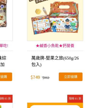
單吃!
★鹹香小魚乾★鈣營養
味綜
萬歲牌-堅果之旅(650g/26
無加
包入)
$749
即搶購
立即搶購
$862
限時 85 折
限時 81 折