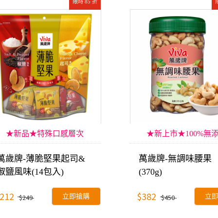
限時 85 折
★新品★特殊口感層次
★新上市★100%無
萬歲牌-薄脆堅果起司&
萬歲牌-無調味腰果
椒鹽風味(14包入)
(370g)
212
$382
立即搶購
立
$249
$450