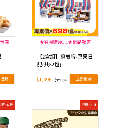
營養
★夯團購NO.1★網路獨家
果
【2盒組】萬歲牌-堅果日
記(共52包)
$1,396
即搶購
立即搶購
$1,724
限時 76 折
限時 87 折