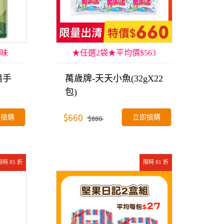
味
★任選2袋★平均價$563
隨手
萬歲牌-天天小魚(32gX22
包)
$660
即搶購
立即搶購
$880
限時 85 折
限時 81 折