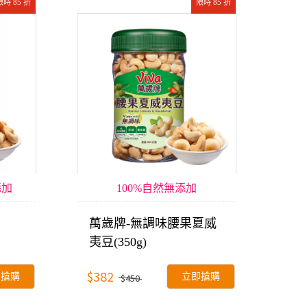
限時 85 折
限時 85 折
添加
100%自然無添加
萬歲牌-無調味腰果夏威
夷豆(350g)
$382
即搶購
立即搶購
$450