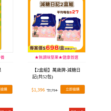
營養
★無調味堅果★健康首選
果
【2盒組】萬歲牌-減糖日
記(共52包)
$1,396
即搶購
立即搶購
$1,724