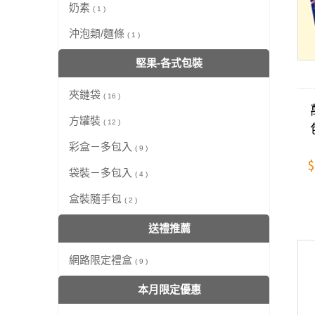
奶素
( 1 )
沖泡類/麵條
( 1 )
堅果-各式包裝
夾鏈袋
( 16 )
方罐裝
( 12 )
彩盒－多包入
( 9 )
$
袋裝－多包入
( 4 )
盒裝隨手包
( 2 )
送禮推薦
網路限定禮盒
( 9 )
本月限定優惠