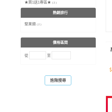
★買1送1專區★
( 2 )
熱銷排行
堅果類
( 2 )
價格區間
從
至
$
進階搜尋