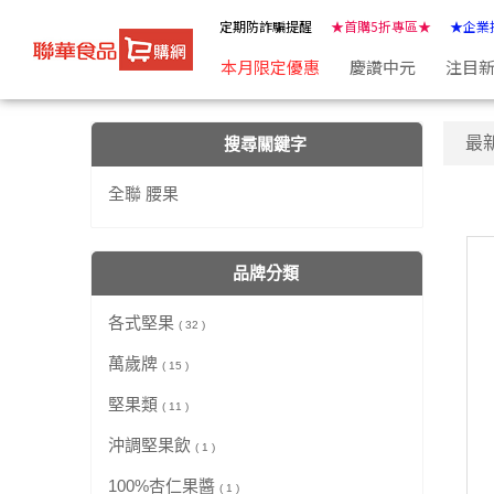
【全聯 腰果】搜尋結果 | ★聯華食品e購網★
定期防詐騙提醒
★首購5折專區★
★企業
本月限定優惠
慶讚中元
注目
最
搜尋關鍵字
全聯 腰果
品牌分類
各式堅果
( 32 )
萬歲牌
( 15 )
堅果類
( 11 )
沖調堅果飲
( 1 )
100%杏仁果醬
( 1 )