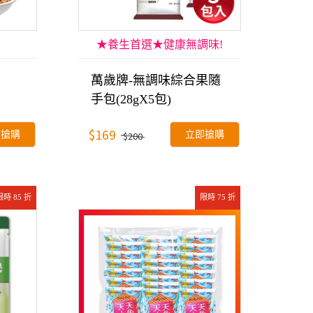
★養生首選★健康無調味!
萬歲牌-無調味綜合果隨
手包(28gX5包)
$169
即搶購
立即搶購
$200
限時 85 折
限時 75 折