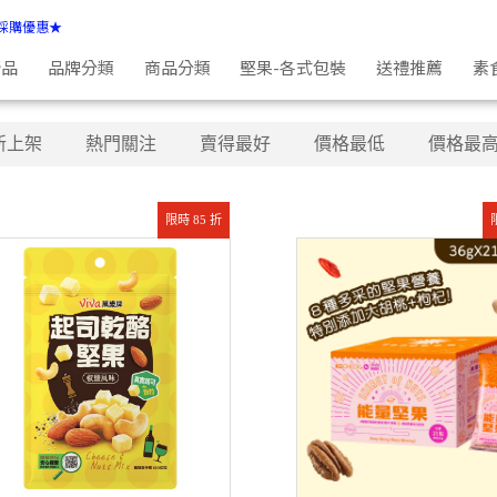
採購優惠★
新品
品牌分類
商品分類
堅果-各式包裝
送禮推薦
素
新上架
熱門關注
賣得最好
價格最低
價格最
限時 85 折