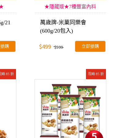
★
★隱藏版★7種豐富內料
/21
萬歲牌-米菓同樂會
(600g/20包入)
$499
即搶購
立即搶購
$599
限時 85 折
限時 85 折