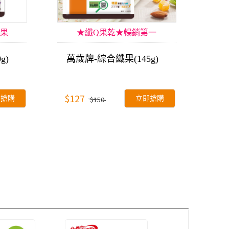
果
★纖Q果乾★暢銷第一
g)
萬歲牌-綜合纖果(145g)
$127
即搶購
立即搶購
$150