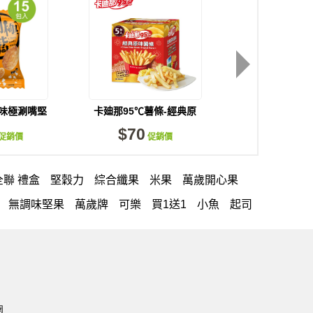
風味極涮嘴堅
卡廸那95℃薯條-經典原
卡廸那-洋芋片
/袋)
味(5包入)
(115g
$70
$69
促銷價
促銷價
全聯 禮盒
堅穀力
綜合纖果
米果
萬歲開心果
無調味堅果
萬歲牌
可樂
買1送1
小魚
起司
萬歲牌 巴西豆
小魚干
萬歲牌堅果飲
滿天星
萬歲牌 堅果隨身包22入
減糖日記
芥末 可樂果
飯糰
萬歲牌 米果
Diy飯糰
萬歲牌小魚
三角
果
黑豆
綜合堅果
三角壽司海苔
網