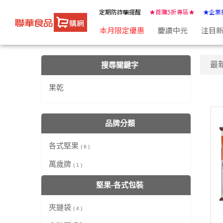
【果乾】搜尋結果 | ★聯華食品e購網★
定期防詐騙提醒
★首購5折專區★
★企業
本月限定優惠
慶讚中元
注目
最
搜尋關鍵字
果乾
品牌分類
各式堅果
( 6 )
萬歲牌
( 1 )
堅果-各式包裝
夾鏈袋
( 4 )