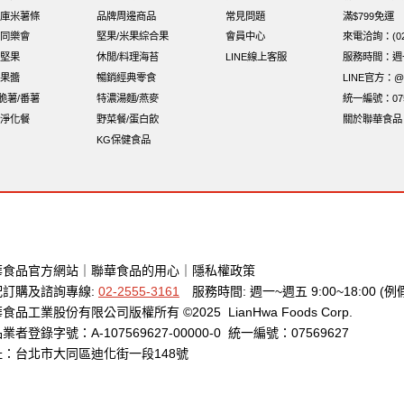
咔咔
全聯 海苔
無加糖
萬歲牌 堅果小包裝活力堅果
脆片
庫米薯條
品牌周邊商品
常見問題
滿$799免運
同樂會
堅果/米果綜合果
會員中心
來電洽詢：(02)
寶咖咖 15g
豌豆
飯卷專用海苔
Costco 萬歲牌堅果
總匯
堅果
休閒/料理海苔
LINE線上客服
服務時間：週一至
果醬
暢銷經典零食
LINE官方：@x
i脆薯/番薯
特濃湯麵/燕麥
統一編號：075
淨化餐
野菜餐/蛋白飲
關於聯華食品
KG保健食品
華食品官方網站
｜
聯華食品的用心
｜
隱私權政策
配訂購及諮詢專線:
02-2555-3161
服務時間: 週一~週五 9:00~18:00 (例
食品工業股份有限公司版權所有 ©2025 LianHwa Foods Corp.
業者登錄字號：A-107569627-00000-0 統一編號：07569627
址：台北市大同區迪化街一段148號