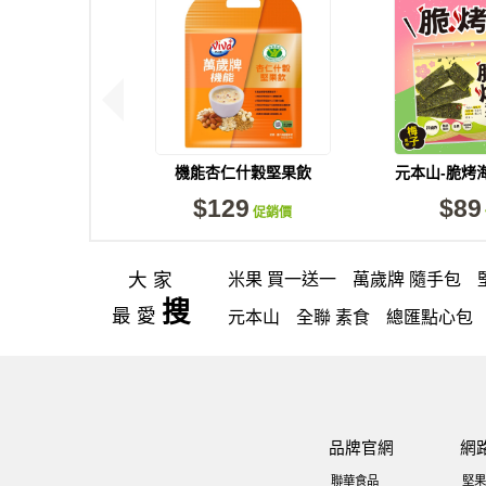
機能杏仁什穀堅果飲
元本山-脆烤
(30gX8包)
(34g
$129
$89
促銷價
大家
米果 買一送一
萬歲牌 隨手包
搜
最愛
元本山
全聯 素食
總匯點心包
每日
三角飯糰海苔
【萬歲牌】
卡廸那 95℃鮮脆三色丁
無調味
可樂果 捲捲酥
粥
VA 萬歲牌 總
品牌官網
網
杏仁小魚乾
蔓越梅
梅子
隨手
聯華食品
堅果