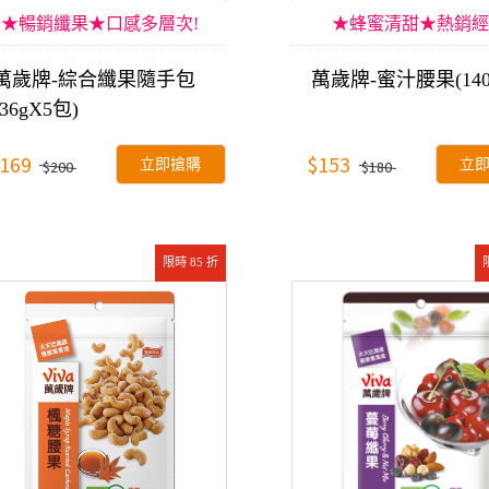
★暢銷纖果★口感多層次!
★蜂蜜清甜★熱銷經
萬歲牌-綜合纖果隨手包
萬歲牌-蜜汁腰果(140
(36gX5包)
169
$153
立即搶購
立
$200
$180
限時 85 折