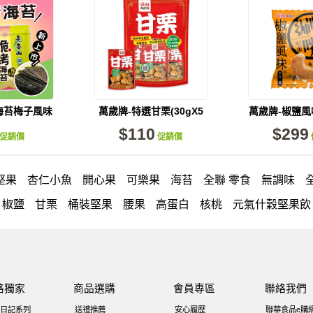
海苔梅子風味
萬歲牌-特選甘栗(30gX5
萬歲牌-椒鹽
/袋)
包)
果(15包
$110
$299
促銷價
促銷價
堅果
杏仁小魚
開心果
可樂果
海苔
全聯 零食
無調味
椒鹽
甘栗
桶裝堅果
腰果
高蛋白
核桃
元氣什穀堅果飲
每日堅果系列
全聯 拜拜
Icash
洋芋片
荷卡
義大利麵
綜合堅果
南瓜子
調味
紅棗
萬歲牌 南瓜籽
素食
芋頭
匯點心包(42gx20包)
杏仁
榛果
開心果 萬歲牌
禮盒
三角
路獨家
商品選購
會員專區
聯絡我們
包
全聯 海苔細
無調味綜合果
烘焙
小魚乾
薯條
蜜汁腰
日記系列
送禮推薦
安心履歷
聯華食品e購