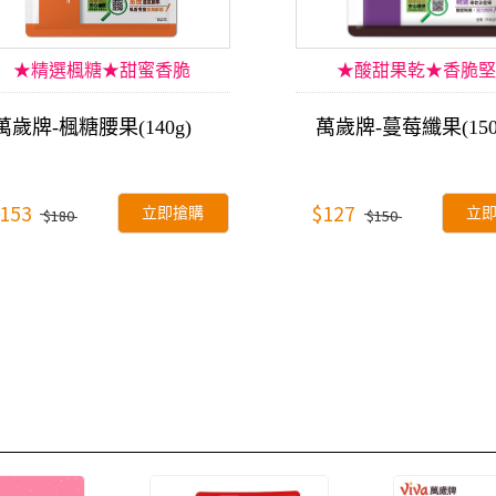
★精選楓糖★甜蜜香脆
★酸甜果乾★香脆堅
萬歲牌-楓糖腰果(140g)
萬歲牌-蔓莓纖果(150
153
$127
立即搶購
立
$180
$150