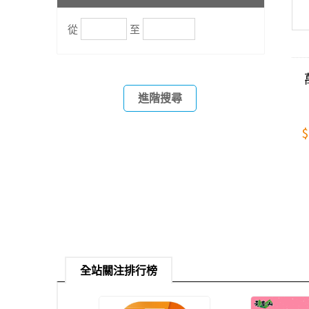
從
至
進階搜尋
$
全站關注排行榜