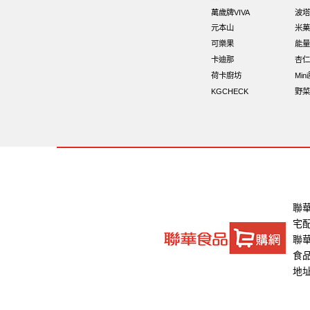
全素卡迪那 薯條
香菜
魚
寶
萬歲牌VIVA
波塔
元本山
米菓
60g
栗
全聯 核桃
山葵
味付
可樂果
能量
卡迪那
杏仁
荷卡廚坊
Min
KGCHECK
野菜
聯
宅
聯華
食品
地