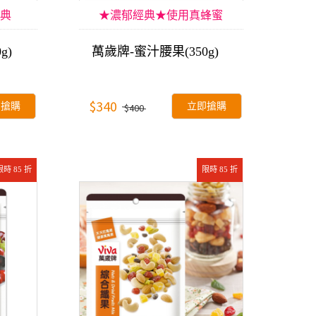
典
★濃郁經典★使用真蜂蜜
g)
萬歲牌-蜜汁腰果(350g)
$340
即搶購
立即搶購
$400
限時 85 折
限時 85 折