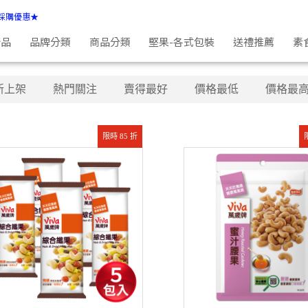
採購優惠★
新品
品牌分類
商品分類
堅果-各式包裝
送禮推薦
素
新上架
熱門關注
賣得最好
價格最低
價格最
限時 85 折