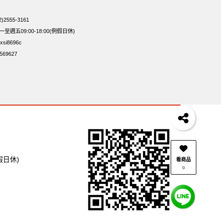
拜拜箱
波浪脆
卡廸那95℃薯條原味18克*5包
2555-3161
點心
綜合
週五09:00-18:00(例假日休)
si8696c
69627
假日休)
看商品
0