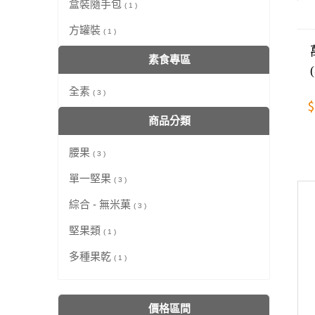
盒裝隨手包
( 1 )
方罐裝
( 1 )
素食專區
全素
( 3 )
$
商品分類
腰果
( 3 )
單一堅果
( 3 )
綜合 - 無米菓
( 3 )
堅果類
( 1 )
多種果乾
( 1 )
價格區間