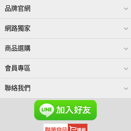
品牌官網
米果
洋芋片
甘栗
椒鹽
腰果
栗
萬歲牌
薯條
全聯 拜拜
飲
桶裝堅果
元本山
可樂
網路獨家
三角壽司海苔
買1送1
核桃
南瓜子
icash
高蛋白
起司
荷卡
三角
萬歲開心果
減糖日記
商品選購
隨手包
無調味綜合果
【萬歲牌】每日堅果系列
芋頭
禮盒
素食
杏仁
芥末 可樂果
小魚干
會員專區
萬歲牌 米果
小魚
蜜汁腰果
可樂果 帆布袋
果乾
無糖 堅果飲
梅子
三角飯糰
全聯 南瓜子
蔓越梅
聯絡我們
綜合堅果
Diy飯糰
芝麻
魚
脆烤
元氣什穀堅果飲
烘焙
萬歲牌 堅果小包裝活力堅果
榛果
海苔 芥末味
無加糖
萬歲牌 蔓越莓
開心果 萬歲牌
全聯 堅果
萬歲牌小魚
全聯 海苔