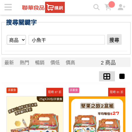
【小魚干】搜尋結果 | ★聯華食品e購網★
搜尋關鍵字
搜尋
2 商品
最新
熱門
暢銷
價低
價高
非素食
非素食
限時 87 折
限時 81 折