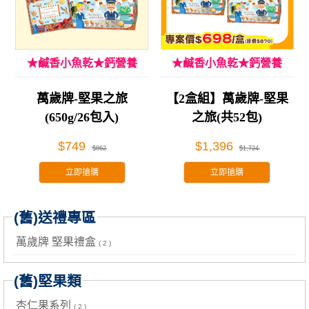
★鹹香小魚乾★鈣營養
★鹹香小魚乾★鈣營養
萬歲牌-堅果之旅
【2盒組】萬歲牌-堅果
(650g/26包入)
之旅(共52包)
$749
$1,396
$862
$1,724
立即搶購
立即搶購
(舊)送禮專區
萬歲牌 堅果禮盒
( 2 )
(舊)堅果類
杏仁果系列
( 2 )