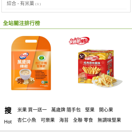
綜合 - 有米菓
( 1 )
全站關注排行榜
搜
米果 買一送一
萬歲牌 隨手包
堅果
開心果
杏仁小魚
可樂果
海苔
全聯 零食
無調味堅果
Hot
無調味
全聯 禮盒
全聯 素食
堅穀力
綜合纖果