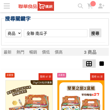
【全聯 南瓜子】搜尋結果 | ★聯華食品e購網★
搜尋關鍵字
搜尋
3 商品
最新
熱門
暢銷
價低
價高
非素食
非素食
限時 87 折
限時 81 折