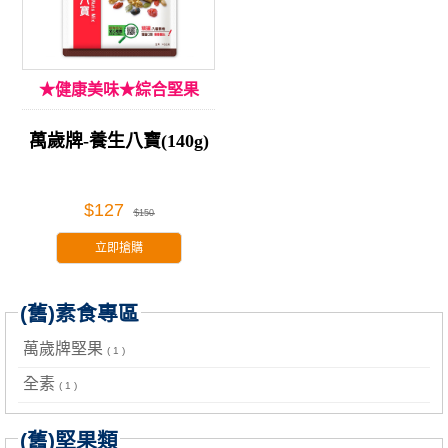
★健康美味★綜合堅果
萬歲牌-養生八寶(140g)
$127
$150
立即搶購
(舊)素食專區
萬歲牌堅果
( 1 )
全素
( 1 )
(舊)堅果類