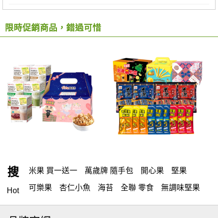
限時促銷商品，錯過可惜
搜
米果 買一送一
萬歲牌 隨手包
開心果
堅果
可樂果
杏仁小魚
海苔
全聯 零食
無調味堅果
Hot
隨手包
無調味
全聯 禮盒
綜合纖果
堅穀力