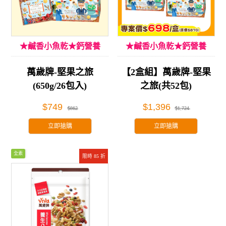
★鹹香小魚乾★鈣營養
★鹹香小魚乾★鈣營養
萬歲牌-堅果之旅
【2盒組】萬歲牌-堅果
(650g/26包入)
之旅(共52包)
$749
$1,396
$862
$1,724
立即搶購
立即搶購
全素
限時 85 折