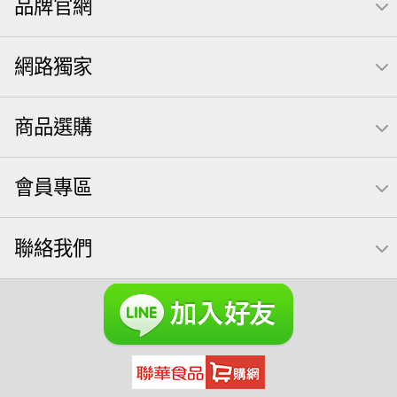
品牌官網
薯條
全聯 素食
腰果
洋芋片
高蛋白
綜合果
栗
椒鹽
米果
甘栗
萬歲牌
飲
全聯 拜拜
網路獨家
桶裝
可樂
起司
南瓜子
萬歲牌; 堅果
荷卡
芋頭
三角壽司海苔
核桃
三角
綜合堅果
商品選購
無調味綜合堅果
三角飯糰
icash
元本山
無調味綜合果
【萬歲牌】每日堅果系列
小魚
會員專區
全聯 南瓜子
豌豆
無糖 堅果飲
杏仁
買1送1
萬歲牌 米果
可樂果 帆布袋
桶裝堅果
果乾
芝麻
聯絡我們
禮盒
芥末 可樂果
胡桃
紅棗
開心果 萬歲牌
海苔 芥末味
全聯 堅果禮盒
萬歲牌 蔓越莓
全聯 海苔
榛果
萬歲牌 堅果小包裝活力堅果
無加糖
滿天星
小魚乾
Diy飯糰
烘焙
蜜汁腰果
夏威夷
萬歲牌小魚
全聯 堅果
元氣什穀堅果飲