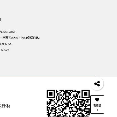
調味綜合果
魚
無加糖
萬歲牌 蔓越莓
蜜汁腰果
穀堅果飲
烘焙
萬歲牌 堅果小包裝活力堅果
網
95℃薯條原味18克*5包
60g
寶咖咖 15g
2555-3161
牌 堅果隨身包22入
三角飯糰海苔
週五09:00-18:00(例假日休)
si8696c
69627
假日休)
看商品
0