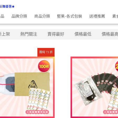
採購優惠★
新品
品牌分類
商品分類
堅果-各式包裝
送禮推薦
素
新上架
熱門關注
賣得最好
價格最低
價格最
限時 73 折