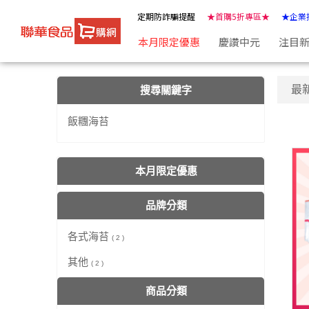
【飯糰海苔】搜尋結果 | ★聯華食品e購網★
定期防詐騙提醒
★首購5折專區★
★企業
本月限定優惠
慶讚中元
注目
最
搜尋關鍵字
飯糰海苔
本月限定優惠
品牌分類
各式海苔
( 2 )
其他
( 2 )
商品分類