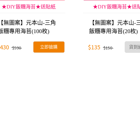
★DIY飯糰海苔★送貼紙
★DIY飯糰海苔★送
【無圖案】元本山-三角
【無圖案】元本山-
飯糰專用海苔(100枚)
飯糰專用海苔(20枚)
430
$135
立即搶購
貨到
$590
$150