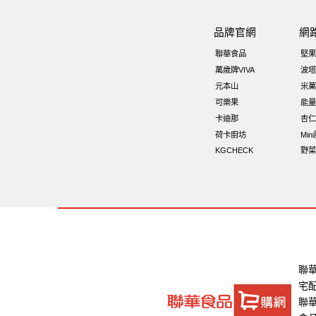
總匯點心包
減糖日記
素食
全
品牌官網
網
全聯 海苔
小魚乾
無糖 堅果飲
聯華食品
堅果
香菜
Costco 萬歲牌堅果
飯糰
萬歲牌VIVA
波塔
元本山
米菓
飯卷專用海苔
萬歲牌-堅穀力
可樂果
能量
卡迪那
杏仁
荷卡廚坊
Min
KGCHECK
野菜
聯
宅
聯華