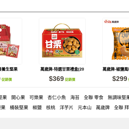
棗養生堅果
萬歲牌-特選甘栗禮盒(20
萬歲牌-椒鹽
26包入)
包入)
果(15包
9
$369
$299
促銷價
促銷價
堅果
開心果
可樂果
杏仁小魚
海苔
全聯 零食
無調味堅
腰果
桶裝堅果
椒鹽
核桃
洋芋片
元本山
萬歲牌
全聯 
icash
起司
每日
荷卡
卡廸那 95℃鮮脆三色丁
三角
義
無調味綜合堅果
杏仁
三角飯糰
萬歲牌 米果
芥末 可樂果