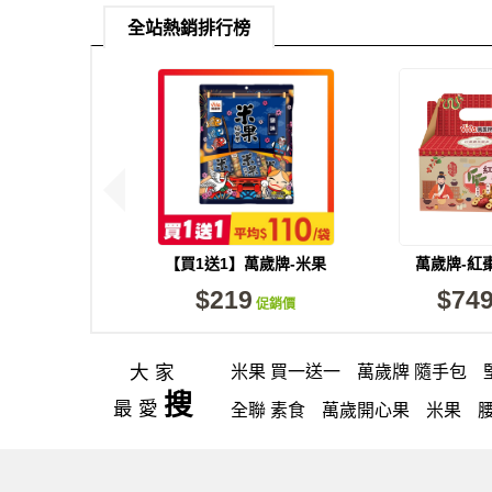
全站熱銷排行榜
【買1送1】萬歲牌-米果
萬歲牌-紅
綜合果鹽味(20gX9包)
(650g/
$219
$74
促銷價
大家
米果 買一送一
萬歲牌 隨手包
搜
最愛
全聯 素食
萬歲開心果
米果
買1送1
高蛋白
可樂
南瓜子
萬歲牌 南瓜籽
芋頭
小魚干