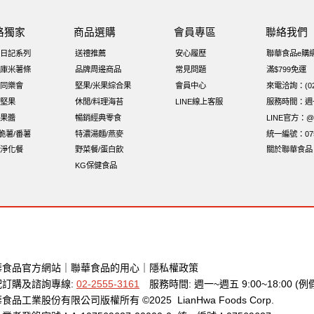
聯 南瓜子
梅子
綜合堅果
黑豆
榛果
開心果 萬歲牌
無
路獨家
商品選購
會員專區
聯絡我們
Diy飯糰
萬歲牌小魚
滿天星
全聯 海苔細
蔓越梅
元氣什
日記系列
送禮推薦
安心履歷
聯華食品e購
芝麻
穀物棒
全聯 核桃
拜拜箱
寶寶 海苔
波浪脆
卡廸那
庫米薯條
品牌周邊商品
常見問題
滿$799免運
同樂會
堅果/米果綜合果
會員中心
來電洽詢：(02)
隨手包
總匯點心
綜合
中秋禮盒
脆片
味付
無添加
萬歲
堅果
休閒/料理海苔
LINE線上客服
服務時間：週一至
果醬
暢銷經典零食
LINE官方：@x
i脆薯/番薯
特濃湯麵/燕麥
統一編號：075
淨化餐
野菜餐/蛋白飲
關於聯華食品
KG保健食品
華食品官方網站
｜
聯華食品的用心
｜
隱私權政策
配訂購及諮詢專線:
02-2555-3161
服務時間: 週一~週五 9:00~18:00 (例
食品工業股份有限公司版權所有 ©2025 LianHwa Foods Corp.