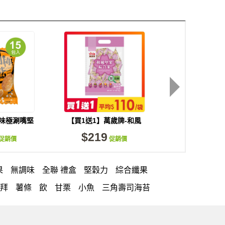
風味極涮嘴堅
【買1送1】萬歲牌-和風
【買1送1】萬
/袋)
堅果綜合果(144g)
綜合果辣味(20
$219
$219
促銷價
促銷價
促
果
無調味
全聯 禮盒
堅穀力
綜合纖果
拜拜
薯條
飲
甘栗
小魚
三角壽司海苔
大利麵
紅棗
【萬歲牌】每日堅果系列
禮盒
VA 萬歲牌 總匯點心包(42gx20包)