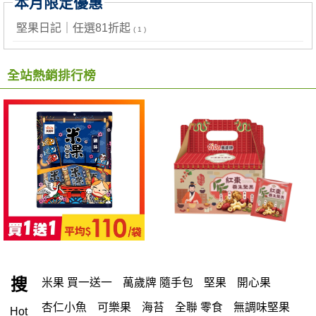
本月限定優惠
堅果日記｜任選81折起
( 1 )
全站熱銷排行榜
搜
米果 買一送一
萬歲牌 隨手包
堅果
開心果
杏仁小魚
可樂果
海苔
全聯 零食
無調味堅果
Hot