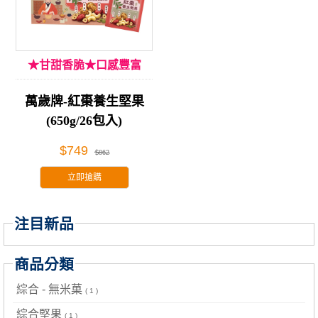
★甘甜香脆★口感豐富
萬歲牌-紅棗養生堅果
(650g/26包入)
$749
$862
立即搶購
注目新品
商品分類
綜合 - 無米菓
( 1 )
綜合堅果
( 1 )