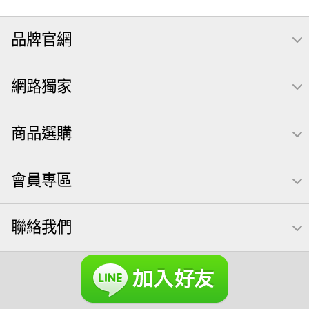
無調味
全聯 禮盒
全聯 素食
堅穀力
綜合纖果
品牌官網
米果
洋芋片
甘栗
椒鹽
腰果
栗
萬歲牌
薯條
全聯 拜拜
飲
桶裝堅果
元本山
可樂
網路獨家
三角壽司海苔
買1送1
icash
高蛋白
起司
核桃
南瓜子
萬歲開心果
三角
荷卡
商品選購
【萬歲牌】每日堅果系列
芋頭
減糖日記
隨手包
無調味綜合果
無糖 堅果飲
果乾
梅子
三角飯糰
會員專區
全聯 南瓜子
禮盒
素食
杏仁
小魚干
芥末 可樂果
小魚
萬歲牌 米果
蜜汁腰果
聯絡我們
可樂果 帆布袋
黑豆
全聯 海苔細
小包裝
蔓越梅
綜合堅果
Diy飯糰
芝麻
魚
脆烤
元氣什穀堅果飲
烘焙
萬歲牌 堅果小包裝活力堅果
榛果
海苔 芥末味
萬歲牌 蔓越莓
無加糖