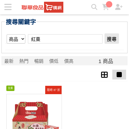
【紅棗】搜尋結果 | ★聯華食品e購網★
搜尋關鍵字
搜尋
1 商品
最新
熱門
暢銷
價低
價高
全素
限時 87 折