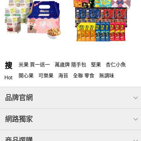
搜
米果 買一送一
萬歲牌 隨手包
堅果
杏仁小魚
開心果
可樂果
海苔
全聯 零食
無調味
Hot
全聯 禮盒
堅穀力
綜合纖果
米果
元本山
品牌官網
全聯 素食
萬歲開心果
總匯點心包
椒鹽
甘栗
桶裝堅果
腰果
核桃
高蛋白
無調味堅果
網路獨家
元氣什穀堅果飲
可樂
買1送1
小魚
萬歲牌
三角飯糰海苔
【萬歲牌】每日堅果系列
全聯 拜拜
商品選購