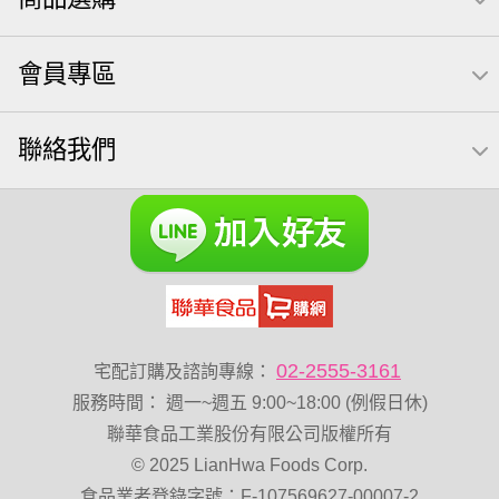
起司
每日
荷卡
義大利麵
萬歲牌 巴西豆
小魚干
Icash
洋芋片
紅棗
萬歲牌 南瓜籽
素食
會員專區
芋頭
萬歲牌 堅果隨身包22入
萬歲牌堅果飲
滿天星
卡廸那 95℃鮮脆三色丁
無調味綜合堅果
聯絡我們
南瓜子
調味
粥
VA 萬歲牌 總匯點心包(42gx20包)
杏仁
榛果
開心果 萬歲牌
禮盒
三角飯糰
萬歲牌 米果
減糖日記
芥末 可樂果
可樂果 捲捲酥
綜合堅果
三角壽司海苔
全素卡迪那 薯條
香菜
魚
寶咔咔
全聯 海苔
無加糖
萬歲牌 堅果小包裝活力堅果
Diy飯糰
萬歲牌小魚
02-2555-3161
宅配訂購及諮詢專線：
三角
杏仁小魚乾
蔓越梅
梅子
隨手包
服務時間
：
週一~週五 9:00~18:00 (例假日休)
全聯 海苔細
無調味綜合果
烘焙
小魚乾
薯條
聯華食品工業股份有限公司版權所有
© 2025 LianHwa Foods Corp.
蜜汁腰果
黑豆
寶咖咖 15g
豌豆
飯卷專用海苔
食品業者登錄字號：F-107569627-00007-2