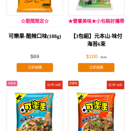
☆期間限定☆
★營養美味★小包裝好攜帶
可樂果-酷辣口味(188g)
【3包組】元本山-味付
海苔6束
$69
$100
$126
立即搶購
立即搶購
非素食
非素食
任3件 88折
任3件 88折