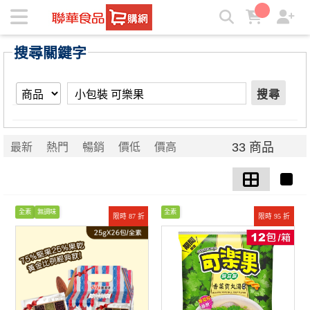
【小包裝 可樂果】搜尋結果 | ★聯華食品e購網★
搜尋關鍵字
搜尋
33 商品
最新
熱門
暢銷
價低
價高
全素
無調味
全素
限時 87 折
限時 95 折