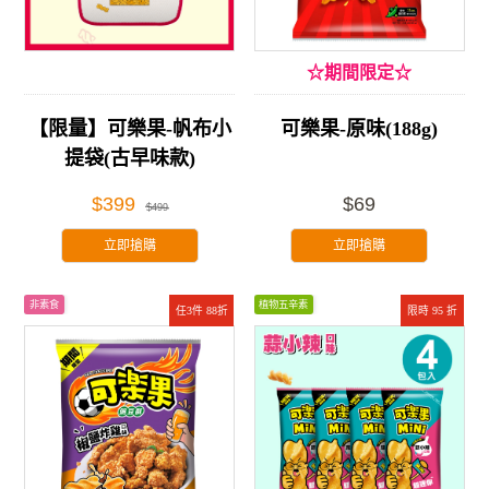
☆期間限定☆
【限量】可樂果-帆布小
可樂果-原味(188g)
提袋(古早味款)
$399
$69
$499
立即搶購
立即搶購
非素食
植物五辛素
任3件 88折
限時 95 折