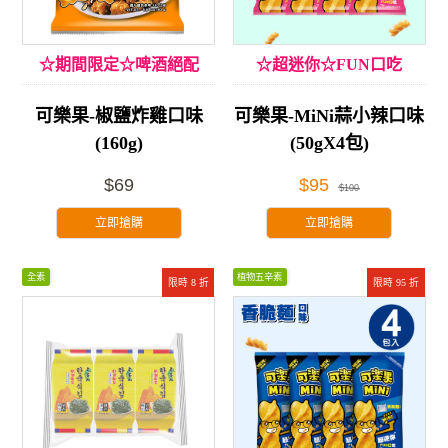
☆期間限定☆啤酒絕配
☆超迷你☆FUN口吃
可樂果-椒鹽炸雞口味
可樂果-MiNi蒜小辣口味
(160g)
(50gX4包)
$69
$95
$100
立即搶購
立即搶購
全素
植物五辛素
限時 8 折
限時 95 折