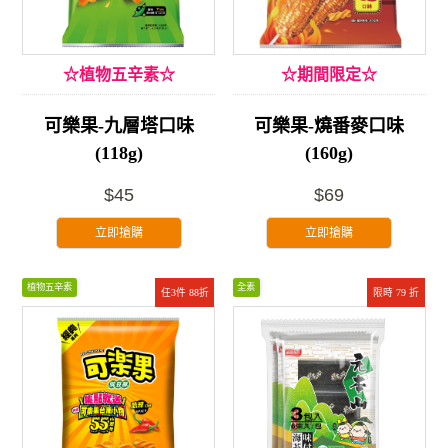
☆植物五辛素☆
☆期間限定☆
可樂果-九層塔口味
可樂果-燒番麥口味
(118g)
(160g)
$45
$69
立即搶購
立即搶購
植物五辛素
全素
任3件 88折
限時 79 折