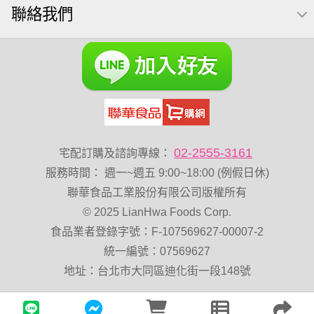
聯絡我們
調味
紅棗
萬歲牌 南瓜籽
素食
萬歲牌 米果
減糖日記
芥末 可樂果
可樂果 捲捲酥
粥
VA 萬歲牌 總匯點心包(42gx20包)
杏仁
榛果
開心果 萬歲牌
禮盒
三角飯糰
無加糖
萬歲牌 堅果小包裝活力堅果
Diy飯糰
萬歲牌小魚
蔓越梅
三角
杏仁小魚乾
梅子
隨手包
02-2555-3161
宅配訂購及諮詢專線：
全聯 海苔細
無調味綜合果
小魚乾
烘焙
薯條
服務時間
：
週一~週五 9:00~18:00 (例假日休)
黑豆
蜜汁腰果
綜合堅果
三角壽司海苔
香菜
聯華食品工業股份有限公司版權所有
© 2025 LianHwa Foods Corp.
全素卡迪那 薯條
魚
寶咔咔
全聯 海苔
食品業者登錄字號：F-107569627-00007-2
全聯 壽司海苔
拜拜箱
脆片
波浪脆
統一編號：07569627
卡廸那95℃薯條原味18克*5包
60g
栗
全聯 核桃
地址：台北市大同區迪化街一段148號
山葵
味付
寶咖咖 15g
豌豆
飯卷專用海苔
Costco 萬歲牌堅果
綜合