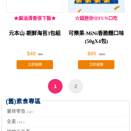
★麻油清香很下飯★
☆超迷你☆FUN口吃
元本山-朝鮮海苔3包組
可樂果-MiNi香脆麵口味
(50gX4包)
$48
$95
$60
$100
立即搶購
立即搶購
1
2
(舊)素食專區
薯條零食
( 12 )
全素
( 11 )