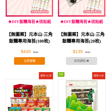
★DIY飯糰海苔★送貼紙
★DIY飯糰海苔★送貼紙
【無圖案】元本山-三角
【無圖案】元本山-三角
飯糰專用海苔(100枚)
飯糰專用海苔(20枚)
$430
$135
$590
$150
立即搶購
貨到通知
全素
限時 83 折
限時 8 折