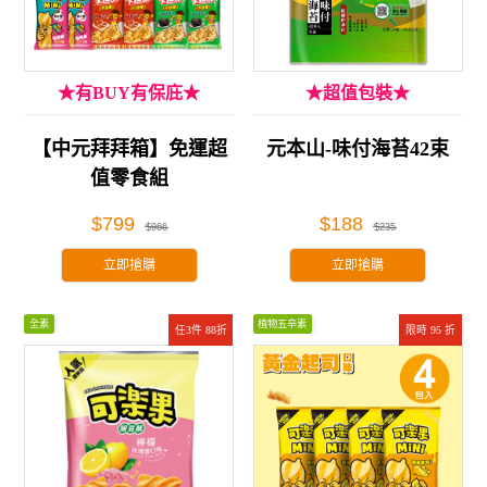
★有BUY有保庇★
★超值包裝★
【中元拜拜箱】免運超
元本山-味付海苔42束
值零食組
$799
$188
$966
$235
立即搶購
立即搶購
全素
植物五辛素
任3件 88折
限時 95 折