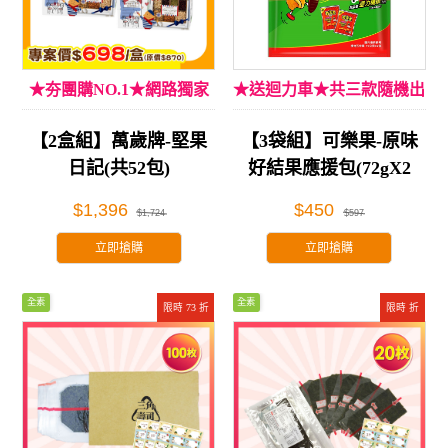
★夯團購NO.1★網路獨家
★送迴力車★共三款隨機出
貨
【2盒組】萬歲牌-堅果
【3袋組】可樂果-原味
日記(共52包)
好結果應援包(72gX2
包)*3袋
$1,396
$450
$1,724
$597
立即搶購
立即搶購
全素
全素
限時 73 折
限時 折