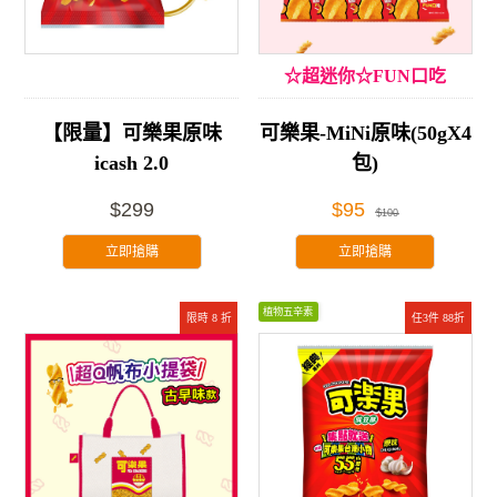
☆超迷你☆FUN口吃
【限量】可樂果原味
可樂果-MiNi原味(50gX4
icash 2.0
包)
$299
$95
$100
立即搶購
立即搶購
植物五辛素
限時 8 折
任3件 88折