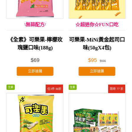
\無蒜配方/
☆超迷你☆FUN口吃
《全素》可樂果-檸檬玫
可樂果-MiNi黃金起司口
瑰鹽口味(188g)
味(50gX4包)
$69
$95
$100
立即搶購
立即搶購
全素
全素
任3件 88折
限時 77 折