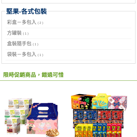
堅果-各式包裝
彩盒－多包入
( 2 )
方罐裝
( 1 )
盒裝隨手包
( 1 )
袋裝－多包入
( 1 )
限時促銷商品，錯過可惜