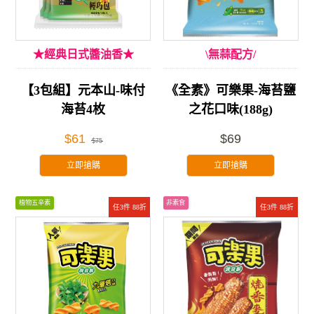
★經典日式醬油香★
\無蒜配方/
【3包組】元本山-味付
《全素》可樂果-海苔鹽
海苔4枚
之花口味(188g)
$61
$69
$75
立即搶購
立即搶購
植物五辛素
非素食
任3件 88折
任3件 88折