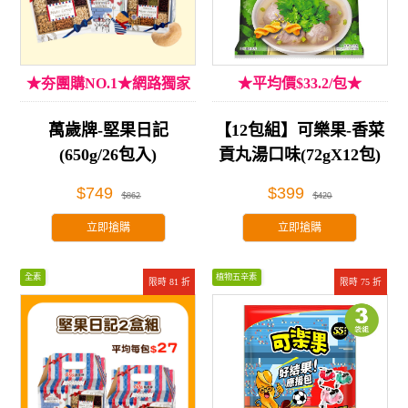
★夯團購NO.1★網路獨家
★平均價$33.2/包★
萬歲牌-堅果日記
【12包組】可樂果-香菜
(650g/26包入)
貢丸湯口味(72gX12包)
$749
$399
$862
$420
立即搶購
立即搶購
全素
植物五辛素
限時 81 折
限時 75 折