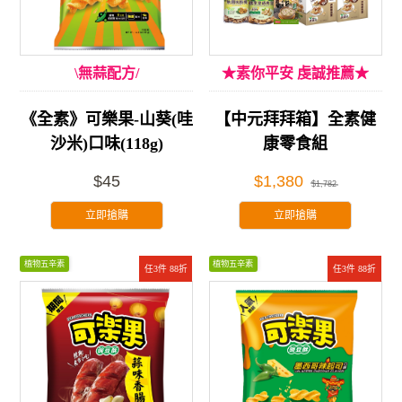
\無蒜配方/
★素你平安 虔誠推薦★
《全素》可樂果-山葵(哇
【中元拜拜箱】全素健
沙米)口味(118g)
康零食組
$45
$1,380
$1,782
立即搶購
立即搶購
植物五辛素
植物五辛素
任3件 88折
任3件 88折