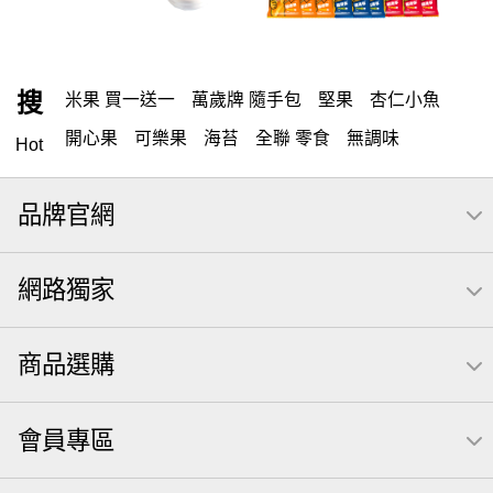
搜
米果 買一送一
萬歲牌 隨手包
堅果
杏仁小魚
開心果
可樂果
海苔
全聯 零食
無調味
Hot
全聯 禮盒
綜合纖果
堅穀力
米果
元本山
品牌官網
全聯 素食
萬歲開心果
總匯點心包
椒鹽
桶裝堅果
甘栗
腰果
高蛋白
核桃
網路獨家
元氣什穀堅果飲
無調味堅果
買1送1
小魚
萬歲牌
可樂
起司
每日
三角飯糰海苔
商品選購
【萬歲牌】每日堅果系列
全聯 拜拜
小魚干
Icash
洋芋片
義大利麵
荷卡
萬歲牌 巴西豆
芋頭
會員專區
萬歲牌 堅果隨身包22入
萬歲牌堅果飲
滿天星
卡廸那 95℃鮮脆三色丁
無調味綜合堅果
南瓜子