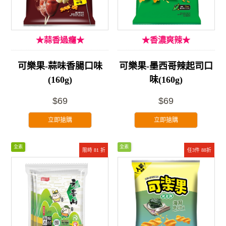
★蒜香過癮★
★香濃爽辣★
可樂果-蒜味香腸口味
可樂果-墨西哥辣起司口
(160g)
味(160g)
$69
$69
立即搶購
立即搶購
全素
全素
限時 81 折
任3件 88折