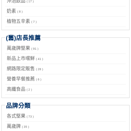
沖泡飲品
( 17 )
奶素
( 8 )
植物五辛素
( 7 )
(舊)店長推薦
萬歲牌堅果
( 91 )
新品上市嚐鮮
( 41 )
網路限定販售
( 28 )
營養早餐推薦
( 6 )
高纖食品
( 2 )
品牌分類
各式堅果
( 73 )
萬歲牌
( 35 )