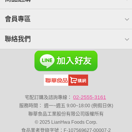
無調味綜合果
無糖 堅果飲
果乾
梅子
三角飯糰
會員專區
全聯 南瓜子
禮盒
素食
杏仁
小魚干
芥末 可樂果
小魚
萬歲牌 米果
蜜汁腰果
聯絡我們
可樂果 帆布袋
黑豆
全聯 海苔細
小包裝
蔓越梅
綜合堅果
Diy飯糰
芝麻
魚
脆烤
元氣什穀堅果飲
烘焙
萬歲牌 堅果小包裝活力堅果
榛果
海苔 芥末味
萬歲牌 蔓越莓
無加糖
開心果 萬歲牌
全聯 堅果
萬歲牌小魚
全聯 海苔
滿天星
好結果
飯卷專用海苔
中秋禮盒
02-2555-3161
宅配訂購及諮詢專線：
總匯點心
寶咖咖 15g
全聯 核桃
三角飯
服務時間
：
週一~週五 9:00~18:00 (例假日休)
堅果禮盒
無添加
乳清
豌豆
脆片
穀物棒
聯華食品工業股份有限公司版權所有
© 2025 LianHwa Foods Corp.
總匯點心包
低溫烘焙
寶寶 海苔
食品業者登錄字號：F-107569627-00007-2