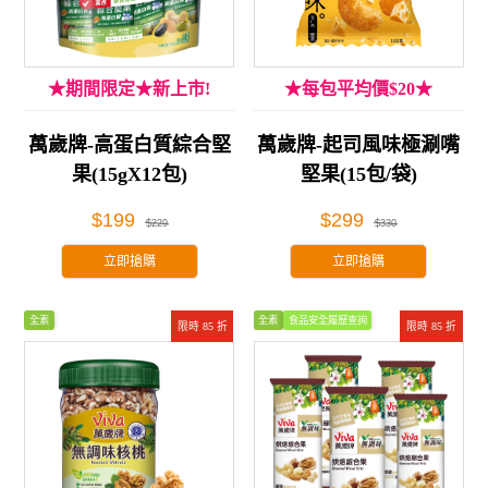
★期間限定★新上市!
★每包平均價$20★
萬歲牌-高蛋白質綜合堅
萬歲牌-起司風味極涮嘴
果(15gX12包)
堅果(15包/袋)
$199
$299
$229
$330
立即搶購
立即搶購
全素
全素
食品安全履歷查詢
限時 85 折
限時 85 折