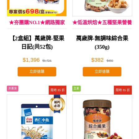
★夯團購NO.1★網路獨家
★低溫烘焙★五種堅果營養
【2盒組】萬歲牌-堅果
萬歲牌-無調味綜合果
日記(共52包)
(350g)
$1,396
$382
$1,724
$450
立即搶購
立即搶購
非素食
全素
限時 85 折
限時 85 折