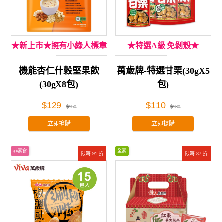
★新上市★擁有小綠人標章
★特選A級 免剝殼★
機能杏仁什穀堅果飲
萬歲牌-特選甘栗(30gX5
(30gX8包)
包)
$129
$110
$150
$130
立即搶購
立即搶購
非素食
全素
限時 91 折
限時 87 折