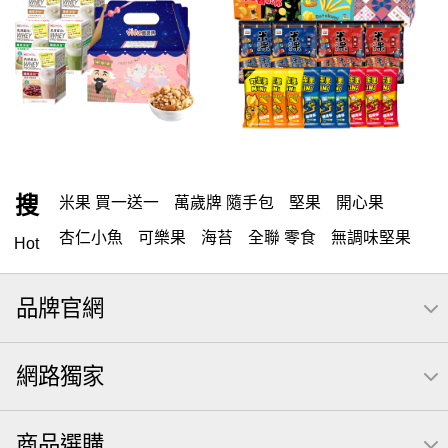
搜
米果 買一送一
萬歲牌 隨手包
堅果
開心果
杏仁小魚
可樂果
海苔
全聯 零食
無調味堅果
Hot
無調味
全聯 禮盒
全聯 素食
堅穀力
綜合纖果
品牌官網
米果
洋芋片
甘栗
椒鹽
腰果
栗
萬歲牌
薯條
全聯 拜拜
飲
桶裝堅果
元本山
可樂
網路獨家
三角壽司海苔
買1送1
icash
高蛋白
起司
核桃
南瓜子
萬歲開心果
三角
荷卡
商品選購
【萬歲牌】每日堅果系列
芋頭
減糖日記
隨手包