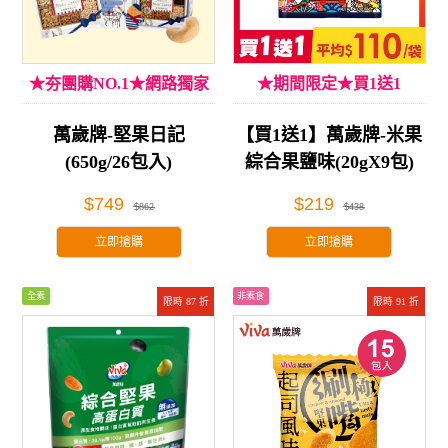
★夯團購NO.1★網路獨家
★期間限定★買1送1
萬歲牌-堅果日記
【買1送1】萬歲牌-米果
(650g/26包入)
綜合果鹽味(20gX9包)
$749
$219
$862
$438
立即搶購
立即搶購
全素
非素食
限時 87 折
限時 91 折