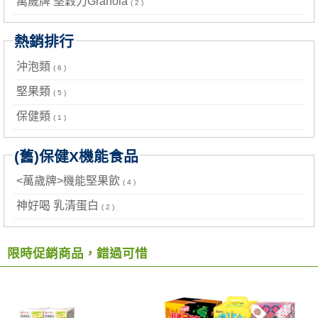
萬歲牌 堅穀力Granola
( 2 )
熱銷排行
沖泡類
( 6 )
堅果類
( 5 )
保健類
( 1 )
(舊)保健X機能食品
<萬歲牌>機能堅果飲
( 4 )
神好喝 乳清蛋白
( 2 )
限時促銷商品，錯過可惜