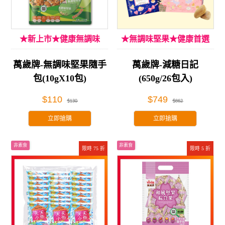
★新上市★健康無調味
★無調味堅果★健康首選
萬歲牌-無調味堅果隨手
萬歲牌-減糖日記
包(10gX10包)
(650g/26包入)
$110
$749
$130
$862
立即搶購
立即搶購
非素食
非素食
限時 75 折
限時 5 折