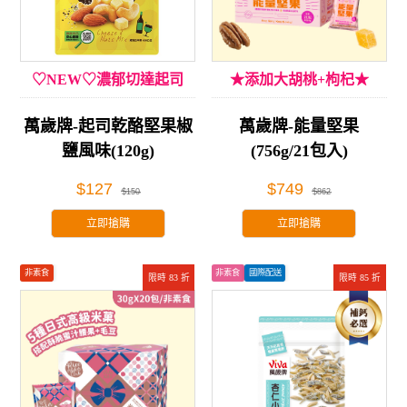
♡NEW♡濃郁切達起司
★添加大胡桃+枸杞★
萬歲牌-起司乾酪堅果椒
萬歲牌-能量堅果
鹽風味(120g)
(756g/21包入)
$127
$749
$150
$862
立即搶購
立即搶購
非素食
非素食
國際配送
限時 83 折
限時 85 折