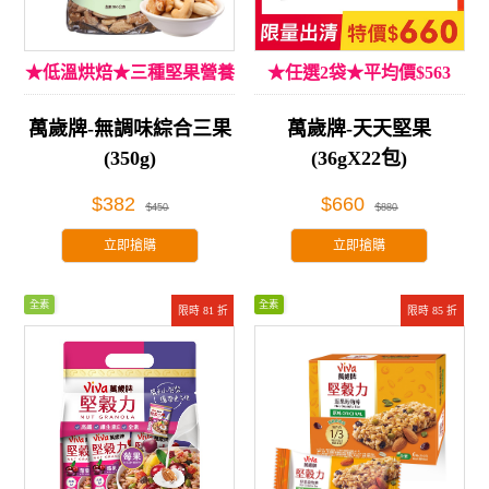
★低溫烘焙★三種堅果營養
★任選2袋★平均價$563
萬歲牌-無調味綜合三果
萬歲牌-天天堅果
(350g)
(36gX22包)
$382
$660
$450
$880
立即搶購
立即搶購
全素
全素
限時 81 折
限時 85 折