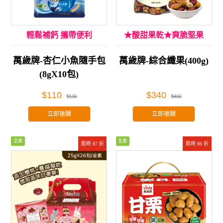
輕鬆補鈣 攜帶便利
★酸甜果乾★爽脆堅果
萬歲牌-杏仁小魚隨手包
萬歲牌-綜合纖果(400g)
(8gX10包)
$110
$340
$130
$400
立即搶購
立即搶購
全素
全素
限時 87 折
限時 86 折