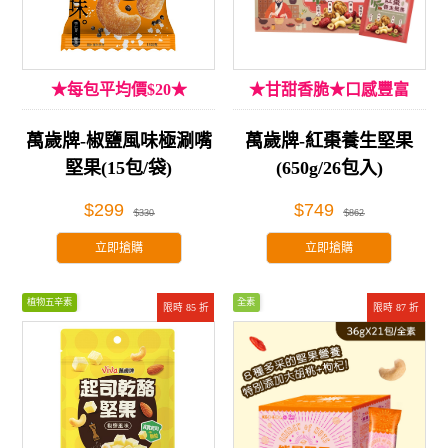
★每包平均價$20★
★甘甜香脆★口感豐富
萬歲牌-椒鹽風味極涮嘴
萬歲牌-紅棗養生堅果
堅果(15包/袋)
(650g/26包入)
$299
$749
$330
$862
立即搶購
立即搶購
植物五辛素
全素
限時 85 折
限時 87 折