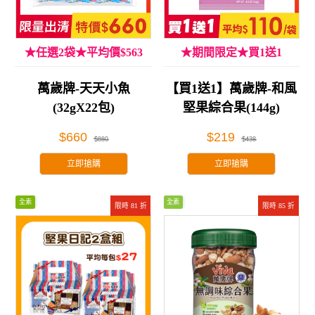
★任選2袋★平均價$563
★期間限定★買1送1
萬歲牌-天天小魚
【買1送1】萬歲牌-和風
(32gX22包)
堅果綜合果(144g)
$660
$219
$880
$438
立即搶購
立即搶購
全素
全素
限時 81 折
限時 85 折