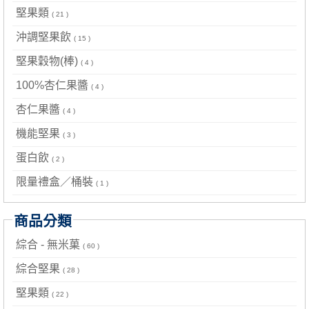
堅果類
( 21 )
沖調堅果飲
( 15 )
堅果穀物(棒)
( 4 )
100%杏仁果醬
( 4 )
杏仁果醬
( 4 )
機能堅果
( 3 )
蛋白飲
( 2 )
限量禮盒／桶裝
( 1 )
商品分類
綜合 - 無米菓
( 60 )
綜合堅果
( 28 )
堅果類
( 22 )