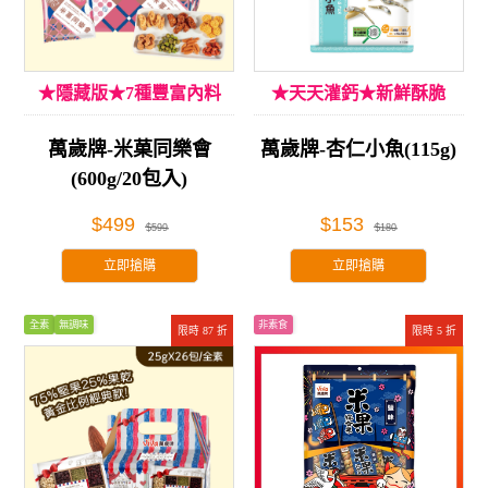
★隱藏版★7種豐富內料
★天天灌鈣★新鮮酥脆
萬歲牌-米菓同樂會
萬歲牌-杏仁小魚(115g)
(600g/20包入)
$499
$153
$599
$180
立即搶購
立即搶購
全素
無調味
非素食
限時 87 折
限時 5 折