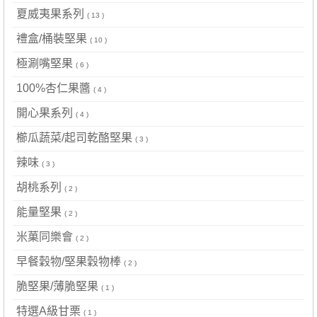
夏威夷果系列
( 13 )
禮盒/桶裝堅果
( 10 )
極涮嘴堅果
( 6 )
100%杏仁果醬
( 4 )
開心果系列
( 4 )
櫛瓜蔬菜/起司乾酪堅果
( 3 )
辣味
( 3 )
胡桃系列
( 2 )
能量堅果
( 2 )
米菓同樂會
( 2 )
早餐穀物/堅果穀物棒
( 2 )
脆堅果/薄脆堅果
( 1 )
特選A級甘栗
( 1 )