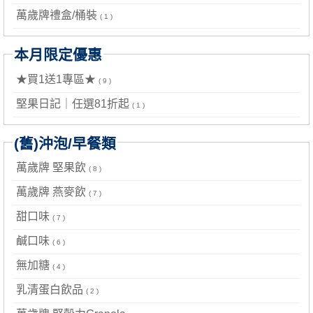
萬歲牌禮盒/桶裝
( 1 )
本月限定優惠
★買1送1專區★
( 9 )
堅果日記｜任選81折起
( 1 )
(舊)沖泡/早餐類
萬歲牌 堅果飲
( 8 )
萬歲牌 燕麥飲
( 7 )
甜口味
( 7 )
鹹口味
( 6 )
無加糖
( 4 )
乳清蛋白飲品
( 2 )