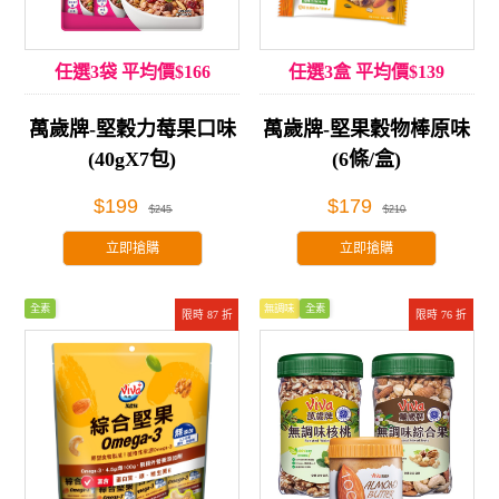
任選3袋 平均價$166
任選3盒 平均價$139
萬歲牌-堅穀力莓果口味
萬歲牌-堅果穀物棒原味
(40gX7包)
(6條/盒)
$199
$179
$245
$210
立即搶購
立即搶購
全素
無調味
全素
限時 87 折
限時 76 折