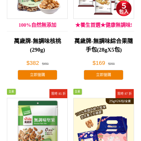
100%自然無添加
★養生首選★健康無調味!
萬歲牌-無調味核桃
萬歲牌-無調味綜合果隨
(290g)
手包(28gX5包)
$382
$169
$450
$200
立即搶購
立即搶購
全素
全素
限時 85 折
限時 87 折