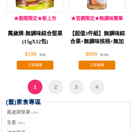
★期間限定★新上市
★官網限定★無調味簡單
吃!
萬歲牌-無調味綜合堅果
【超值3件組】無調味綜
(15gX12包)
合果+無調味核桃+無加
糖杏仁果醬
$199
$999
$229
$1,320
立即搶購
立即搶購
1
2
3
4
(舊)素食專區
萬歲牌堅果
( 56 )
全素
( 56 )