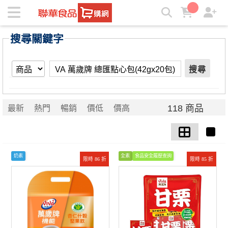
【VA 萬歲牌 總匯點心包(42gx20包)】搜尋結果 | ★聯華食品e
購網★
搜尋關鍵字
搜尋
118 商品
最新
熱門
暢銷
價低
價高
奶素
全素
食品安全履歷查詢
限時 86 折
限時 85 折