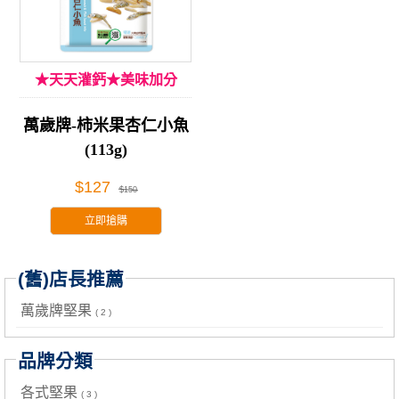
★天天灌鈣★美味加分
萬歲牌-柿米果杏仁小魚
(113g)
$127
$150
立即搶購
(舊)店長推薦
萬歲牌堅果
( 2 )
品牌分類
各式堅果
( 3 )