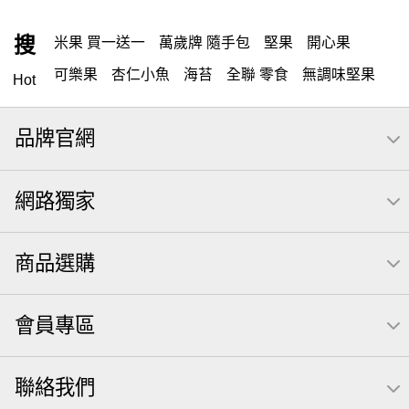
搜
米果 買一送一
萬歲牌 隨手包
堅果
開心果
可樂果
杏仁小魚
海苔
全聯 零食
無調味堅果
Hot
無調味
全聯 禮盒
堅穀力
綜合纖果
全聯 素食
品牌官網
萬歲開心果
腰果
米果
桶裝堅果
椒鹽
核桃
全聯 拜拜
洋芋片
元本山
萬歲牌
小魚
薯條
網路獨家
飲
甘栗
可樂
三角壽司海苔
買1送1
高蛋白
起司
每日
icash
南瓜子
義大利麵
荷卡
商品選購
卡廸那 95℃鮮脆三色丁
三角
芋頭
紅棗
【萬歲牌】每日堅果系列
萬歲牌 南瓜籽
禮盒
會員專區
VA 萬歲牌 總匯點心包(42gx20包)
總匯點心包
減糖日記
全聯 南瓜子
素食
小魚干
聯絡我們
無調味綜合堅果
杏仁
三角飯糰
萬歲牌 米果