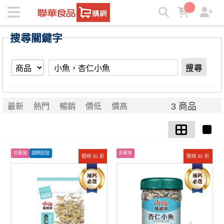
【小魚，杏仁小魚】搜尋結果 | ★聯華食品e購網★
搜尋關鍵字
搜尋
3 商品
最新
熱門
暢銷
價低
價高
非素食
國際配送
非素食
限時 85 折
限時 85 折