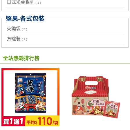
日式米菓系列
( 1 )
堅果-各式包裝
夾鏈袋
( 2 )
方罐裝
( 1 )
全站熱銷排行榜