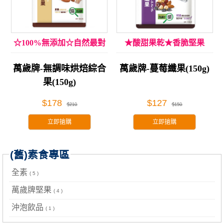
☆100%無添加☆自然最對
★酸甜果乾★香脆堅果
味
萬歲牌-無調味烘焙綜合
萬歲牌-蔓莓纖果(150g)
果(150g)
$178
$127
$210
$150
立即搶購
立即搶購
(舊)素食專區
全素
( 5 )
萬歲牌堅果
( 4 )
沖泡飲品
( 1 )