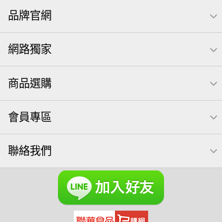
品牌官網
萬歲開心果
米果
腰果
桶裝堅果
椒鹽
核桃
洋芋片
元本山
萬歲牌
全聯 拜拜
薯條
飲
網路獨家
甘栗
小魚
三角壽司海苔
買1送1
高蛋白
可樂
南瓜子
icash
起司
每日
荷卡
商品選購
卡廸那 95℃鮮脆三色丁
三角
義大利麵
紅棗
【萬歲牌】每日堅果系列
萬歲牌 南瓜籽
芋頭
會員專區
小魚干
無調味綜合堅果
杏仁
三角飯糰
萬歲牌 米果
芥末 可樂果
禮盒
聯絡我們
VA 萬歲牌 總匯點心包(42gx20包)
總匯點心包
減糖日記
素食
全聯 南瓜子
梅子
綜合堅果
黑豆
榛果
開心果 萬歲牌
無調味綜合果
魚
無加糖
萬歲牌 蔓越莓
蜜汁腰果
全聯 海苔