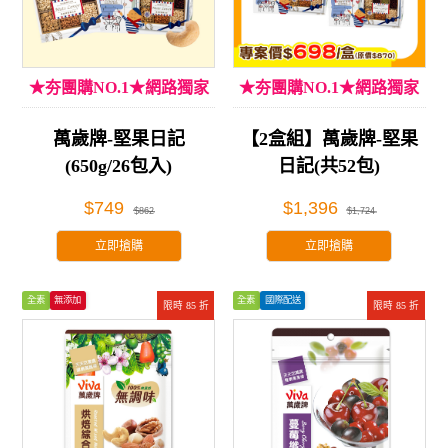
★夯團購NO.1★網路獨家
★夯團購NO.1★網路獨家
萬歲牌-堅果日記
【2盒組】萬歲牌-堅果
(650g/26包入)
日記(共52包)
$749
$1,396
$862
$1,724
立即搶購
立即搶購
全素
無添加
全素
國際配送
限時 85 折
限時 85 折