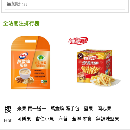
無加糖
( 1 )
全站關注排行榜
搜
米果 買一送一
萬歲牌 隨手包
堅果
開心果
可樂果
杏仁小魚
海苔
全聯 零食
無調味堅果
Hot
無調味
全聯 禮盒
堅穀力
綜合纖果
全聯 素食