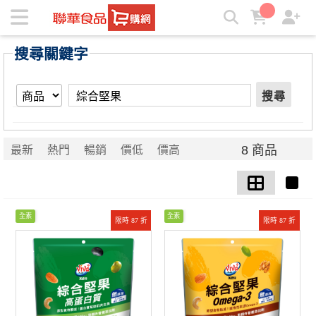
【綜合堅果】搜尋結果 | ★聯華食品e購網★
搜尋關鍵字
搜尋
8 商品
最新
熱門
暢銷
價低
價高
全素
全素
限時 87 折
限時 87 折