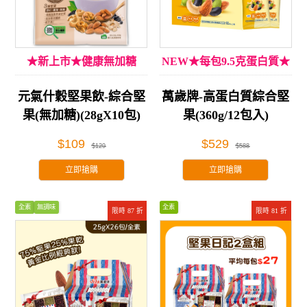
★新上市★健康無加糖
NEW★每包9.5克蛋白質★
元氣什穀堅果飲-綜合堅
萬歲牌-高蛋白質綜合堅
果(無加糖)(28gX10包)
果(360g/12包入)
$109
$529
$129
$588
立即搶購
立即搶購
全素
無調味
全素
限時 87 折
限時 81 折