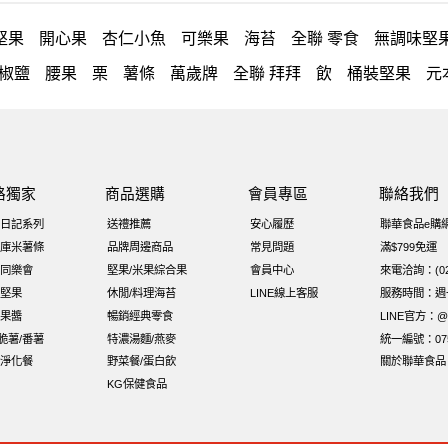
堅果
開心果
杏仁小魚
可樂果
海苔
全聯 零食
無調味堅
椒鹽
腰果
栗
薯條
萬歲牌
全聯 拜拜
飲
桶裝堅果
元
角
荷卡
萬歲開心果
隨手包
無調味綜合果
【萬歲牌】每日
蜜汁腰果
可樂果 帆布袋
無糖 堅果飲
果乾
梅子
三角飯
堅果小包裝活力堅果
榛果
海苔 芥末味
萬歲牌 蔓越莓
無加
路獨家
商品選購
會員專區
聯絡我們
海苔細
小包裝
綜合堅果
蔓越梅
乳清
豌豆
脆片
穀物棒
日記系列
送禮推薦
安心履歷
聯華食品e購
味付
萬歲牌-堅穀力
萬歲牌 堅果補給隨行包33公克44 包
香
庫米薯條
品牌周邊商品
常見問題
滿$799免運
同樂會
堅果/米果綜合果
會員中心
來電洽詢：(02)
o 萬歲牌堅果
玉米
60g
好結果
飯卷專用海苔
堅果
休閒/料理海苔
LINE線上客服
服務時間：週一至
果醬
暢銷經典零食
LINE官方：@x
i脆薯/番薯
特濃湯麵/燕麥
統一編號：075
淨化餐
野菜餐/蛋白飲
關於聯華食品
KG保健食品