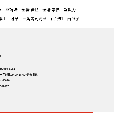
果
無調味
全聯 禮盒
全聯 素食
堅穀力
本山
可樂
三角壽司海苔
買1送1
南瓜子
堅果系列
芋頭
減糖日記
素食
杏仁
小魚干
糰
全聯 南瓜子
禮盒
Diy飯糰
芝麻
脆烤
魚
糖
開心果 萬歲牌
全聯 堅果
萬歲牌小魚
總匯點心包
低溫烘焙
寶寶 海苔
網
菜
波浪脆
卡廸那95℃薯條原味18克*5包
2555-3161
週五09:00-18:00(例假日休)
si8696c
69627