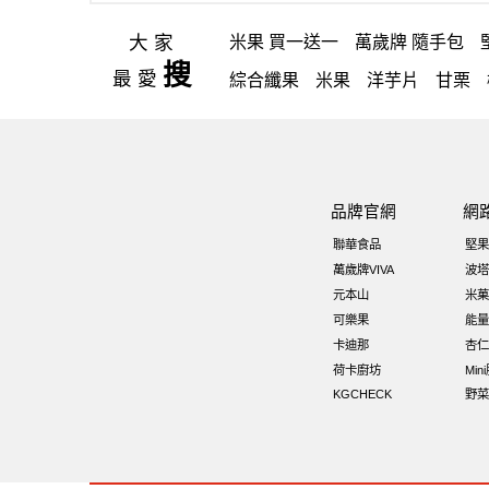
大家
米果 買一送一
萬歲牌 隨手包
搜
最愛
綜合纖果
米果
洋芋片
甘栗
icash
高蛋白
起司
核桃
三
芥末 可樂果
小魚
萬歲牌 米果
元氣什穀堅果飲
烘焙
萬歲牌 
品牌官網
網
全聯 海苔
滿天星
黑豆
全聯 
聯華食品
堅果
卡廸那 95℃鮮脆三色丁
花生
萬歲牌VIVA
波塔
元本山
米菓
夏威夷果
紅棗
能量
Costc
可樂果
能量
卡迪那
杏仁
荷卡廚坊
Min
KGCHECK
野菜