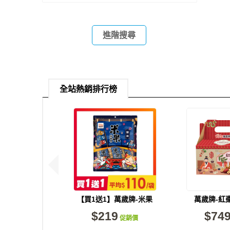
進階搜尋
全站熱銷排行榜
【買1送1】萬歲牌-米果
萬歲牌-紅
綜合果鹽味(20gX9包)
(650g/
$219
$74
促銷價