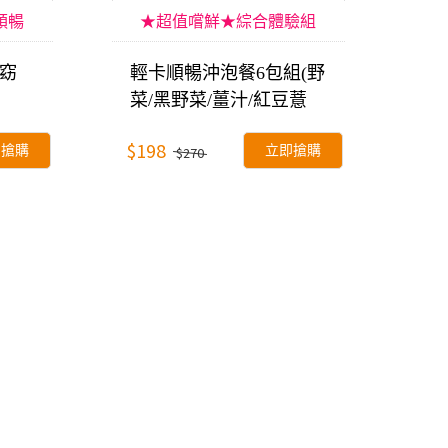
順暢
★超值嚐鮮★綜合體驗組
窈
輕卡順暢沖泡餐6包組(野
菜/黑野菜/薑汁/紅豆薏
仁/南瓜/抹茶美窈)
$198
即搶購
立即搶購
$270