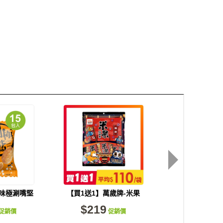
風味極涮嘴堅
【買1送1】萬歲牌-米果
【買1送1】萬
/袋)
綜合果辣味(20gX9包)
堅果綜合果(1
$219
$219
促銷價
促銷價
促