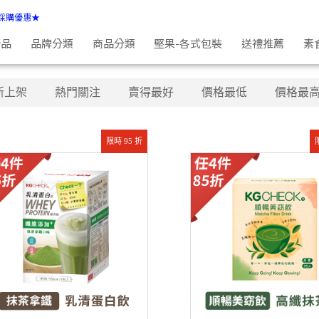
採購優惠★
新品
品牌分類
商品分類
堅果-各式包裝
送禮推薦
素
新上架
熱門關注
賣得最好
價格最低
價格最
限時 95 折