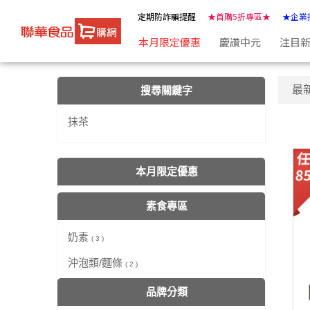
【抹茶】搜尋結果 | ★聯華食品e購網★
定期防詐騙提醒
★首購5折專區★
★企業
本月限定優惠
慶讚中元
注目
最
搜尋關鍵字
抹茶
本月限定優惠
素食專區
奶素
( 3 )
沖泡類/麵條
( 2 )
品牌分類