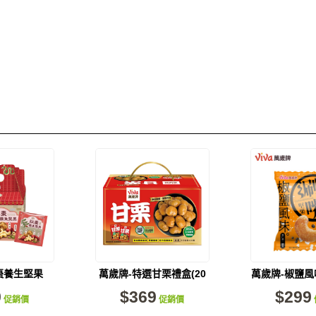
棗養生堅果
萬歲牌-特選甘栗禮盒(20
萬歲牌-椒鹽
26包入)
包入)
果(15包
9
$369
$299
促銷價
促銷價