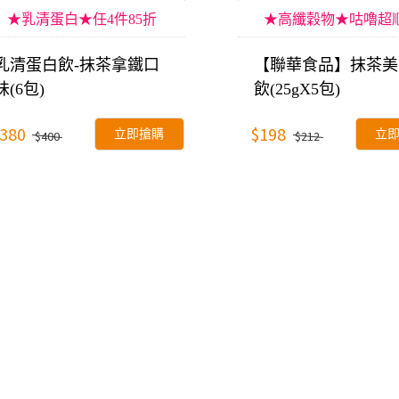
★乳清蛋白★任4件85折
★高纖穀物★咕嚕超
乳清蛋白飲-抹茶拿鐵口
【聯華食品】抹茶美
味(6包)
飲(25gX5包)
380
$198
立即搶購
立
$400
$212