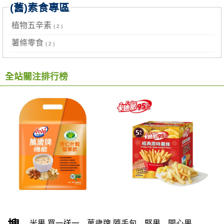
(舊)素食專區
植物五辛素
( 2 )
薯條零食
( 2 )
全站關注排行榜
米果 買一送一
萬歲牌 隨手包
堅果
開心果