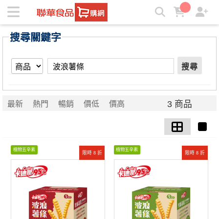
【波浪薯條】搜尋結果 | ★聯華食品e購網★
搜尋關鍵字
搜尋
3 商品
最新
熱門
暢銷
價低
價高
植物五辛素
植物五辛素
限時 8 折
限時 8 折