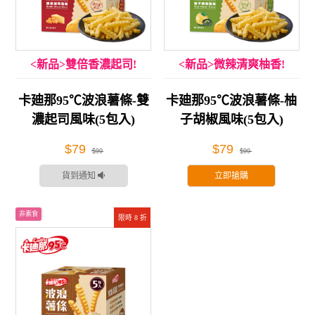
<新品>雙倍香濃起司!
<新品>微辣清爽柚香!
卡廸那95℃波浪薯條-雙
卡廸那95℃波浪薯條-柚
濃起司風味(5包入)
子胡椒風味(5包入)
$79
$79
$99
$99
貨到通知
立即搶購
非素食
限時 8 折