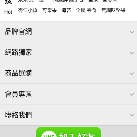
搜
杏仁小魚
可樂果
海苔
全聯 零食
無調味堅果
Hot
無調味
全聯 禮盒
堅穀力
全聯 素食
綜合纖果
品牌官網
米果
甘栗
洋芋片
栗
椒鹽
腰果
萬歲牌
薯條
全聯 拜拜
飲
桶裝堅果
元本山
可樂
網路獨家
三角壽司海苔
買1送1
icash
高蛋白
起司
核桃
南瓜子
萬歲開心果
三角
荷卡
無調味綜合果
商品選購
【萬歲牌】每日堅果系列
芋頭
減糖日記
隨手包
芥末 可樂果
小魚干
萬歲牌 米果
小魚
蜜汁腰果
會員專區
可樂果 帆布袋
果乾
無糖 堅果飲
梅子
全聯 南瓜子
三角飯糰
禮盒
素食
杏仁
聯絡我們
海苔 芥末味
萬歲牌 蔓越莓
無加糖
開心果 萬歲牌
全聯 堅果
萬歲牌小魚
滿天星
全聯 海苔
黑豆