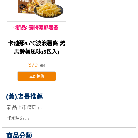
<新品>獨特濃郁薯香!
卡廸那95℃波浪薯條-烤
馬鈴薯風味(5包入)
$79
$99
立即搶購
(舊)店長推薦
新品上市嚐鮮
( 3 )
卡廸那
( 3 )
商品分類