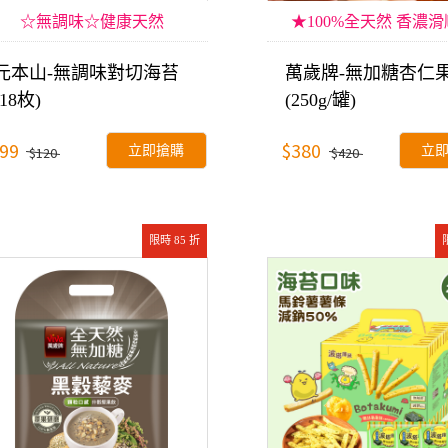
☆無調味☆健康天然
★100%全天然 香濃
元本山-無調味對切海苔
萬歲牌-無加糖杏仁
(18枚)
(250g/罐)
99
$380
立即搶購
立
$120
$420
限時 85 折