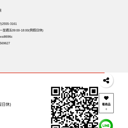
總匯點心包
低溫烘焙
寶寶 海苔
網
菜
波浪脆
卡廸那95℃薯條原味18克*5包
2555-3161
週五09:00-18:00(例假日休)
si8696c
69627
假日休)
看商品
0