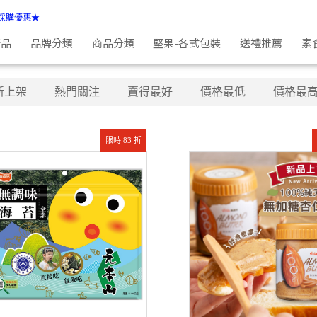
採購優惠★
新品
品牌分類
商品分類
堅果-各式包裝
送禮推薦
素
新上架
熱門關注
賣得最好
價格最低
價格最
限時 83 折