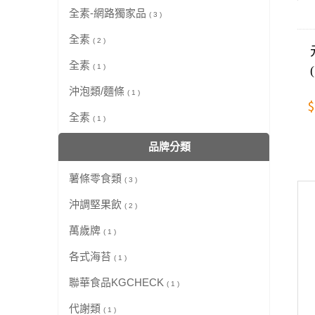
全素-網路獨家品
( 3 )
全素
( 2 )
全素
( 1 )
沖泡類/麵條
( 1 )
$
全素
( 1 )
品牌分類
薯條零食類
( 3 )
沖調堅果飲
( 2 )
萬歲牌
( 1 )
各式海苔
( 1 )
聯華食品KGCHECK
( 1 )
代謝類
( 1 )