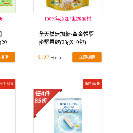
★
100%無添加! 超級食材
】
全天然無加糖-黃金穀藜
20
麥堅果飲(23gX10包)
$127
即搶購
立即搶購
$150
4件 85折
限時 98 折