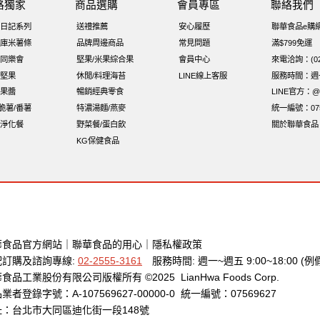
路獨家
商品選購
會員專區
聯絡我們
海苔細
小包裝
綜合堅果
蔓越梅
乳清
豌豆
脆片
穀物棒
日記系列
送禮推薦
安心履歷
聯華食品e購
味付
萬歲牌-堅穀力
萬歲牌 堅果補給隨行包33公克44 包
香
庫米薯條
品牌周邊商品
常見問題
滿$799免運
同樂會
堅果/米果綜合果
會員中心
來電洽詢：(02)
o 萬歲牌堅果
玉米
60g
好結果
飯卷專用海苔
堅果
休閒/料理海苔
LINE線上客服
服務時間：週一至
果醬
暢銷經典零食
LINE官方：@x
i脆薯/番薯
特濃湯麵/燕麥
統一編號：075
淨化餐
野菜餐/蛋白飲
關於聯華食品
KG保健食品
華食品官方網站
｜
聯華食品的用心
｜
隱私權政策
配訂購及諮詢專線:
02-2555-3161
服務時間: 週一~週五 9:00~18:00 (例
食品工業股份有限公司版權所有 ©2025 LianHwa Foods Corp.
業者登錄字號：A-107569627-00000-0 統一編號：07569627
址：台北市大同區迪化街一段148號