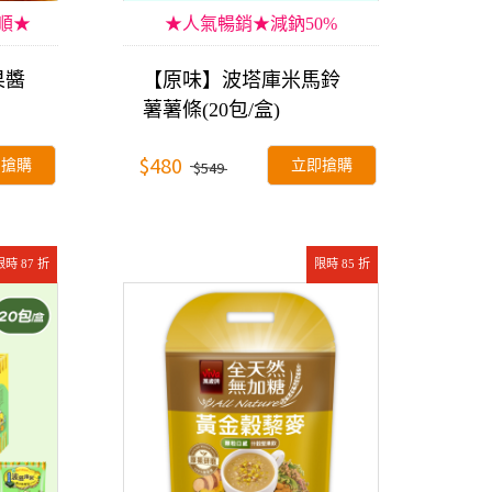
滑順★
★人氣暢銷★減鈉50%
果醬
【原味】波塔庫米馬鈴
薯薯條(20包/盒)
$480
即搶購
立即搶購
$549
限時 87 折
限時 85 折