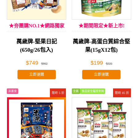
★夯團購NO.1★網路獨家
★期間限定★新上市!
萬歲牌-堅果日記
萬歲牌-高蛋白質綜合堅
(650g/26包入)
果(15gX12包)
$749
$199
$862
$229
立即搶購
立即搶購
非素食
全素
食品安全履歷查詢
限時 5 折
限時 85 折