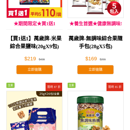
★期間限定★買1送1
★養生首選★健康無調味!
【買1送1】萬歲牌-米果
萬歲牌-無調味綜合果隨
綜合果鹽味(20gX9包)
手包(28gX5包)
$219
$169
$438
$200
立即搶購
立即搶購
全素
全素
限時 87 折
限時 85 折