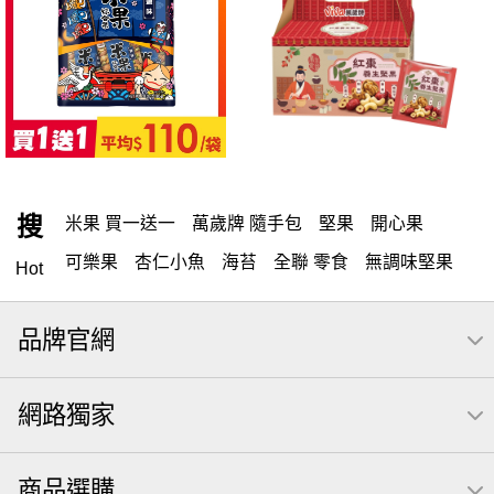
搜
米果 買一送一
萬歲牌 隨手包
堅果
開心果
可樂果
杏仁小魚
海苔
全聯 零食
無調味堅果
Hot
無調味
全聯 禮盒
堅穀力
綜合纖果
全聯 素食
品牌官網
萬歲開心果
米果
腰果
核桃
桶裝堅果
椒鹽
全聯 拜拜
洋芋片
元本山
萬歲牌
甘栗
小魚
網路獨家
薯條
飲
買1送1
高蛋白
可樂
三角壽司海苔
南瓜子
每日
icash
起司
義大利麵
荷卡
商品選購
卡廸那 95℃鮮脆三色丁
三角
芋頭
紅棗