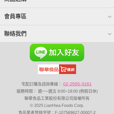
【萬歲牌】每日堅果系列
萬歲牌 南瓜籽
會員專區
芥末 可樂果
禮盒
VA 萬歲牌 總匯點心包(42gx20包)
總匯點心包
聯絡我們
減糖日記
素食
全聯 南瓜子
小魚干
無調味綜合堅果
杏仁
三角飯糰
萬歲牌 米果
全聯 海苔
小魚乾
無糖 堅果飲
Diy飯糰
萬歲牌小魚
滿天星
全聯 海苔細
蔓越梅
元氣什穀堅果飲
烘焙
香菜
萬歲牌 堅果小包裝活力堅果
梅子
綜合堅果
黑豆
02-2555-3161
宅配訂購及諮詢專線：
榛果
開心果 萬歲牌
無調味綜合果
魚
無加糖
服務時間
：
週一~週五 9:00~18:00 (例假日休)
萬歲牌 蔓越莓
蜜汁腰果
飯卷專用海苔
聯華食品工業股份有限公司版權所有
© 2025 LianHwa Foods Corp.
萬歲牌-堅穀力
隨手包
總匯點心
綜合
中秋禮盒
食品業者登錄字號：F-107569627-00007-2