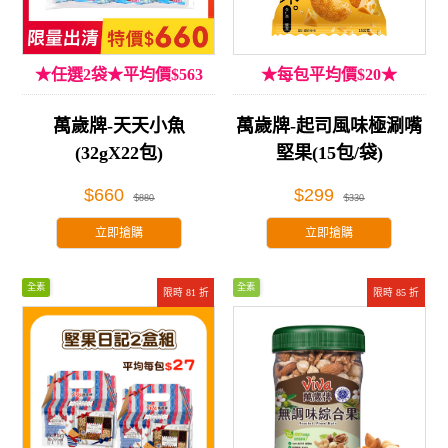
★任選2袋★平均價$563
★每包平均價$20★
萬歲牌-天天小魚
萬歲牌-起司風味極涮嘴
(32gX22包)
堅果(15包/袋)
$660
$299
$880
$330
立即搶購
立即搶購
全素
全素
限時 81 折
限時 85 折