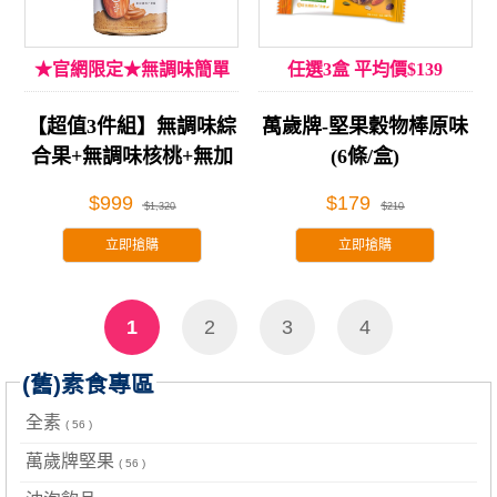
★官網限定★無調味簡單
任選3盒 平均價$139
吃!
【超值3件組】無調味綜
萬歲牌-堅果穀物棒原味
合果+無調味核桃+無加
(6條/盒)
糖杏仁果醬
$999
$179
$1,320
$210
立即搶購
立即搶購
1
2
3
4
(舊)素食專區
全素
( 56 )
萬歲牌堅果
( 56 )