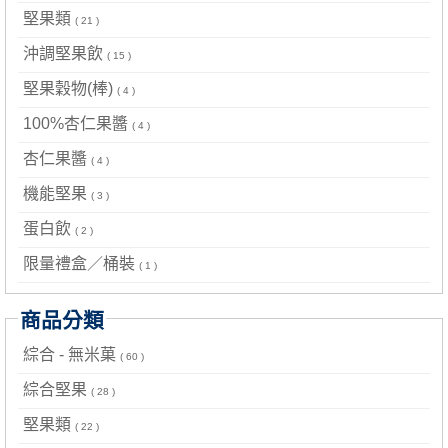
堅果類
( 21 )
沖調堅果飲
( 15 )
堅果穀物(棒)
( 4 )
100%杏仁果醬
( 4 )
杏仁果醬
( 4 )
機能堅果
( 3 )
蛋白飲
( 2 )
限量禮盒／桶裝
( 1 )
商品分類
綜合 - 無米菓
( 60 )
綜合堅果
( 28 )
堅果類
( 22 )