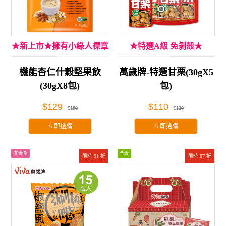
★新上市★擁有小綠人標章
★特選A級 免剝殼★
機能杏仁什穀堅果飲
萬歲牌-特選甘栗(30gX5
(30gX8包)
包)
$129
$110
$150
$130
立即搶購
立即搶購
非素食
全素
限時 91 折
限時 87 折