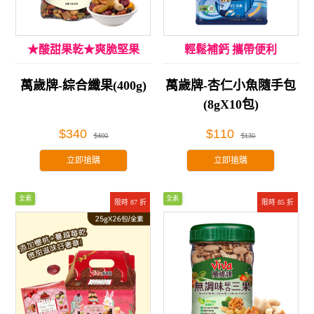
★酸甜果乾★爽脆堅果
輕鬆補鈣 攜帶便利
萬歲牌-綜合纖果(400g)
萬歲牌-杏仁小魚隨手包
(8gX10包)
$340
$110
$400
$130
立即搶購
立即搶購
全素
全素
限時 87 折
限時 85 折