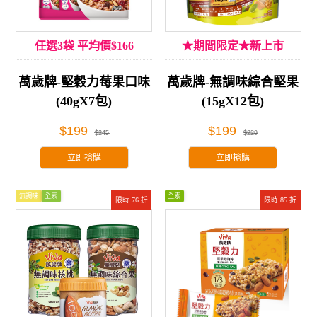
任選3袋 平均價$166
★期間限定★新上市
萬歲牌-堅穀力莓果口味
萬歲牌-無調味綜合堅果
(40gX7包)
(15gX12包)
$199
$199
$245
$229
立即搶購
立即搶購
無調味
全素
全素
限時 76 折
限時 85 折