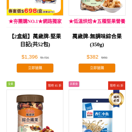
★夯團購NO.1★網路獨家
★低溫烘焙★五種堅果營養
【2盒組】萬歲牌-堅果
萬歲牌-無調味綜合果
日記(共52包)
(350g)
$1,396
$382
$1,724
$450
立即搶購
立即搶購
全素
非素食
限時 85 折
限時 85 折