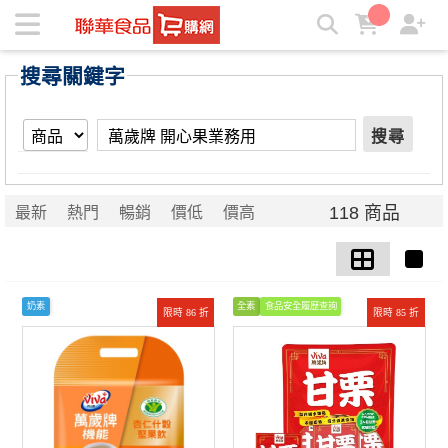
【萬歲牌 開心果業務用】搜尋結果 | ★聯華食品e購網★
搜尋關鍵字
搜尋
118 商品
最新
熱門
暢銷
價低
價高
奶素
全素
食品安全履歷查詢
限時 86 折
限時 85 折