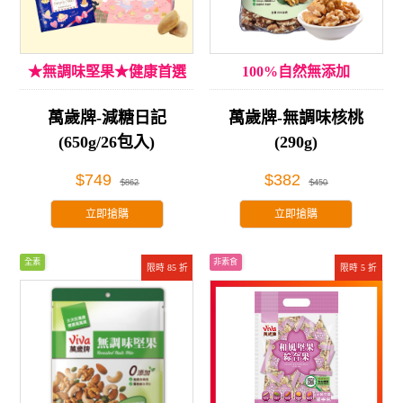
★無調味堅果★健康首選
100%自然無添加
萬歲牌-減糖日記
萬歲牌-無調味核桃
(650g/26包入)
(290g)
$749
$382
$862
$450
立即搶購
立即搶購
全素
非素食
限時 85 折
限時 5 折