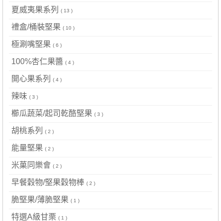
夏威夷果系列
( 13 )
禮盒/桶裝堅果
( 10 )
極涮嘴堅果
( 6 )
100%杏仁果醬
( 4 )
開心果系列
( 4 )
辣味
( 3 )
櫛瓜蔬菜/起司乾酪堅果
( 3 )
胡桃系列
( 2 )
能量堅果
( 2 )
米菓同樂會
( 2 )
早餐穀物/堅果穀物棒
( 2 )
脆堅果/薄脆堅果
( 1 )
特選A級甘栗
( 1 )