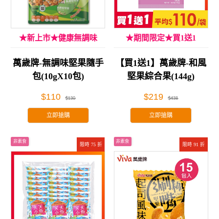
★新上市★健康無調味
★期間限定★買1送1
萬歲牌-無調味堅果隨手
【買1送1】萬歲牌-和風
包(10gX10包)
堅果綜合果(144g)
$110
$219
$130
$438
立即搶購
立即搶購
非素食
非素食
限時 75 折
限時 91 折