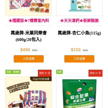
★隱藏版★7種豐富內料
★天天灌鈣★新鮮酥脆
萬歲牌-米菓同樂會
萬歲牌-杏仁小魚(115g)
(600g/20包入)
$499
$153
$599
$180
立即搶購
立即搶購
全素
無調味
全素
限時 87 折
限時 87 折