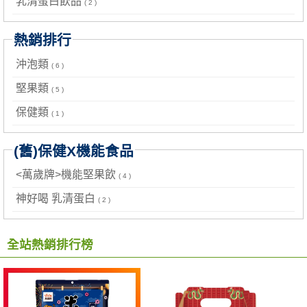
乳清蛋白飲品
( 2 )
熱銷排行
沖泡類
( 6 )
堅果類
( 5 )
保健類
( 1 )
(舊)保健X機能食品
<萬歲牌>機能堅果飲
( 4 )
神好喝 乳清蛋白
( 2 )
全站熱銷排行榜