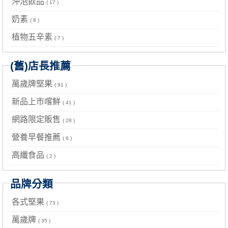
沖泡飲品
( 17 )
奶素
( 8 )
植物五辛素
( 7 )
(舊)店長推薦
萬歲牌堅果
( 91 )
新品上市嚐鮮
( 41 )
網路限定販售
( 28 )
營養早餐推薦
( 6 )
高纖食品
( 2 )
品牌分類
各式堅果
( 73 )
萬歲牌
( 35 )