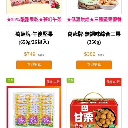
★50%酸甜果乾★夢幻午茶
★低溫烘焙★三種堅果營養
享受
萬歲牌-午後堅果
萬歲牌-無調味綜合三果
(650g/26包入)
(350g)
$749
$382
$862
$450
立即搶購
立即搶購
全素
全素
限時 75 折
限時 86 折