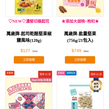
♡NEW♡濃郁切達起司
★添加大胡桃+枸杞★
萬歲牌-起司乾酪堅果椒
萬歲牌-能量堅果
鹽風味(120g)
(756g/21包入)
$127
$749
$150
$862
立即搶購
立即搶購
非素食
非素食
國際配送
限時 83 折
限時 85 折