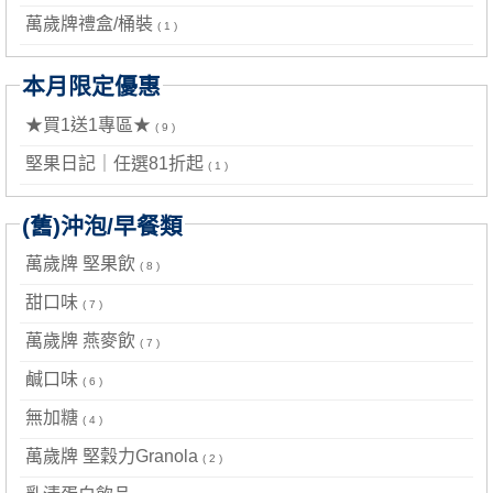
萬歲牌禮盒/桶裝
( 1 )
本月限定優惠
★買1送1專區★
( 9 )
堅果日記｜任選81折起
( 1 )
(舊)沖泡/早餐類
萬歲牌 堅果飲
( 8 )
甜口味
( 7 )
萬歲牌 燕麥飲
( 7 )
鹹口味
( 6 )
無加糖
( 4 )
萬歲牌 堅穀力Granola
( 2 )