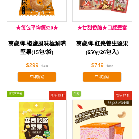
★每包平均價$20★
★甘甜香脆★口感豐富
萬歲牌-椒鹽風味極涮嘴
萬歲牌-紅棗養生堅果
堅果(15包/袋)
(650g/26包入)
$299
$749
$330
$862
立即搶購
立即搶購
植物五辛素
全素
限時 85 折
限時 87 折