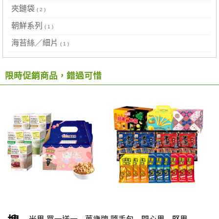
夾鏈袋
( 2 )
朝鮮系列
( 1 )
海苔絲／細片
( 1 )
限時促銷商品，錯過可惜