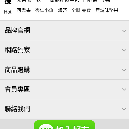
搜
米果 買一送一
萬歲牌 隨手包
開心果
堅果
可樂果
杏仁小魚
海苔
全聯 零食
無調味堅果
Hot
隨手包
無調味
全聯 禮盒
綜合纖果
堅穀力
品牌官網
薯條
全聯 素食
腰果
洋芋片
高蛋白
綜合果
栗
椒鹽
米果
甘栗
萬歲牌
飲
全聯 拜拜
網路獨家
桶裝
可樂
起司
南瓜子
萬歲牌; 堅果
荷卡
芋頭
三角壽司海苔
核桃
三角
綜合堅果
商品選購
無調味綜合堅果
三角飯糰
icash
元本山
無調味綜合果
【萬歲牌】每日堅果系列
小魚
會員專區
全聯 南瓜子
豌豆
無糖 堅果飲
杏仁
買1送1
可樂果 帆布袋
萬歲牌 米果
桶裝堅果
果乾
芝麻
聯絡我們
禮盒
芥末 可樂果
開心果 萬歲牌
海苔 芥末味
全聯 堅果禮盒
萬歲牌 蔓越莓
全聯 海苔
榛果