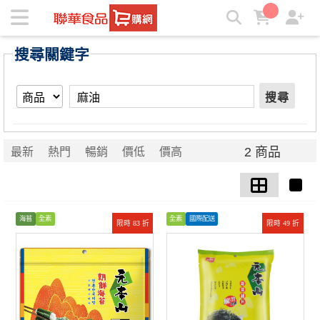
【麻油】搜尋結果 | ★聯華食品e購網★
搜尋關鍵字
搜尋
2 商品
最新
熱門
暢銷
價低
價高
海苔
全素
全素
國際配送
限時 83 折
限時 49 折