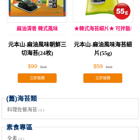
麻油清香 韓式風味
★韓式海苔細片★ 可拌飯/
入菜！
元本山-麻油風味朝鮮三
元本山-麻油風味海苔細
切海苔(24枚)
片(55g)
$99
$59
$120
$120
立即搶購
立即搶購
(舊)海苔類
料理佐餐海苔
( 2 )
素食專區
全素
( 2 )