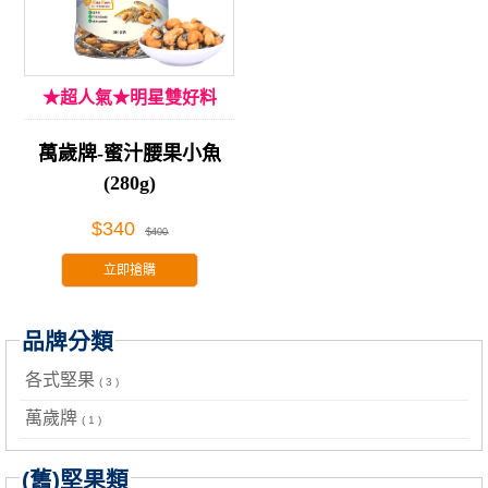
★超人氣★明星雙好料
萬歲牌-蜜汁腰果小魚
(280g)
$340
$400
立即搶購
品牌分類
各式堅果
( 3 )
萬歲牌
( 1 )
(舊)堅果類