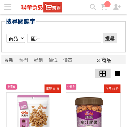
【蜜汁】搜尋結果 | ★聯華食品e購網★
搜尋關鍵字
搜尋
3 商品
最新
熱門
暢銷
價低
價高
非素食
非素食
限時 85 折
限時 85 折