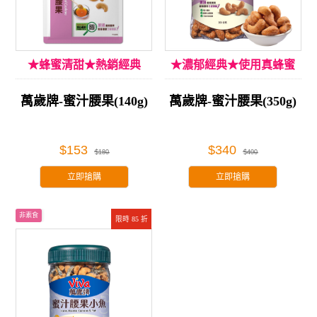
★蜂蜜清甜★熱銷經典
★濃郁經典★使用真蜂蜜
萬歲牌-蜜汁腰果(140g)
萬歲牌-蜜汁腰果(350g)
$153
$340
$180
$400
立即搶購
立即搶購
非素食
限時 85 折