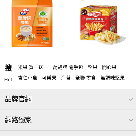
搜
米果 買一送一
萬歲牌 隨手包
堅果
開心果
杏仁小魚
可樂果
海苔
全聯 零食
無調味堅果
Hot
無調味
全聯 禮盒
全聯 素食
堅穀力
綜合纖果
品牌官網
米果
洋芋片
甘栗
椒鹽
腰果
栗
薯條
萬歲牌
全聯 拜拜
飲
桶裝堅果
元本山
可樂
網路獨家
三角壽司海苔
買1送1
南瓜子
icash
高蛋白
起司
核桃
三角
荷卡
萬歲開心果
隨手包