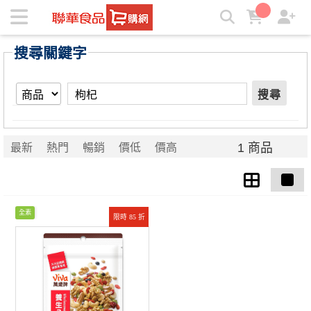
【枸杞】搜尋結果 | ★聯華食品e購網★
搜尋關鍵字
搜尋
1 商品
最新
熱門
暢銷
價低
價高
全素
限時 85 折