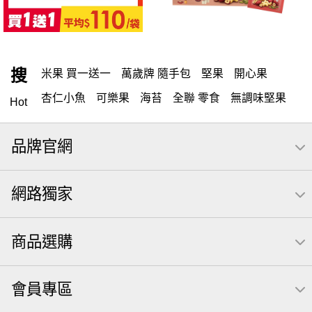
搜
米果 買一送一
萬歲牌 隨手包
堅果
開心果
杏仁小魚
可樂果
海苔
全聯 零食
無調味堅果
Hot
無調味
全聯 禮盒
全聯 素食
堅穀力
綜合纖果
品牌官網
米果
甘栗
洋芋片
椒鹽
腰果
栗
萬歲牌
薯條
全聯 拜拜
飲
桶裝堅果
元本山
可樂
網路獨家
三角壽司海苔
買1送1
南瓜子
icash
高蛋白
起司
核桃
三角
荷卡
萬歲開心果
無調味綜合果
商品選購
【萬歲牌】每日堅果系列
芋頭
減糖日記
隨手包
杏仁
芥末 可樂果
小魚干
萬歲牌 米果
小魚
會員專區
蜜汁腰果
可樂果 帆布袋
無糖 堅果飲
果乾
梅子