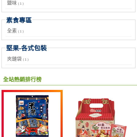
鹽味
( 1 )
素食專區
全素
( 1 )
堅果-各式包裝
夾鏈袋
( 1 )
全站熱銷排行榜