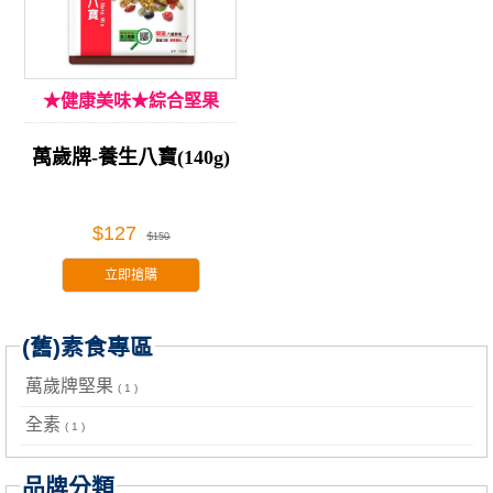
★健康美味★綜合堅果
萬歲牌-養生八寶(140g)
$127
$150
立即搶購
(舊)素食專區
萬歲牌堅果
( 1 )
全素
( 1 )
品牌分類