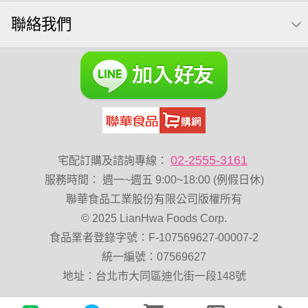
全聯 南瓜子
三角飯糰
禮盒
素食
魚
脆烤
聯絡我們
元氣什穀堅果飲
烘焙
萬歲牌 堅果小包裝活力堅果
榛果
海苔 芥末味
萬歲牌 蔓越莓
無加糖
開心果 萬歲牌
全聯 堅果
萬歲牌小魚
全聯 海苔
滿天星
黑豆
全聯 海苔細
小包裝
蔓越梅
綜合堅果
Diy飯糰
芝麻
穀物棒
總匯點心包
低溫烘焙
寶寶 海苔
卡廸那 95℃鮮脆三色丁
02-2555-3161
宅配訂購及諮詢專線：
萬歲牌-堅穀力
花生
味付
服務時間
：
週一~週五 9:00~18:00 (例假日休)
萬歲牌 堅果補給隨行包33公克44 包
香菜
波浪脆
聯華食品工業股份有限公司版權所有
© 2025 LianHwa Foods Corp.
卡廸那95℃薯條原味18克*5包
夏威夷果
紅棗
食品業者登錄字號：F-107569627-00007-2
Costco 萬歲牌堅果
能量
玉米
60g
好結果
統一編號：07569627
飯卷專用海苔
中秋禮盒
總匯點心
寶咖咖 15g
地址：台北市大同區迪化街一段148號