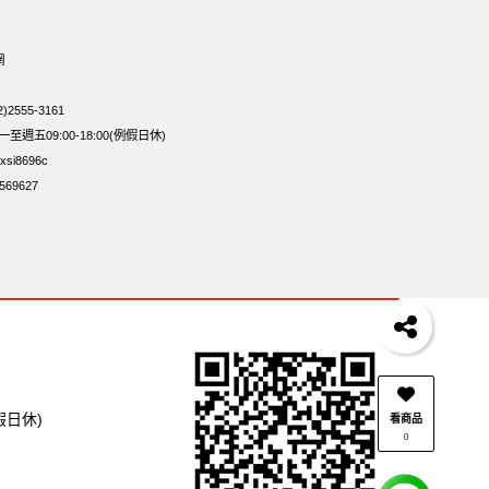
加糖
滿天星
小魚乾
Diy飯糰
烘焙
蜜汁腰果
合
低溫烘焙
總匯點心
卡廸那 95℃鮮脆三色丁
網
95℃薯條原味18克*5包
Costco 萬歲牌堅果
2555-3161
週五09:00-18:00(例假日休)
si8696c
69627
假日休)
看商品
0