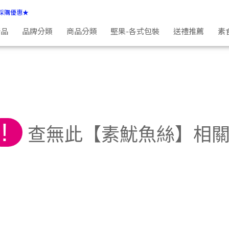
採購優惠★
新品
品牌分類
商品分類
堅果-各式包裝
送禮推薦
素
!
查無此【素魷魚絲】相關商