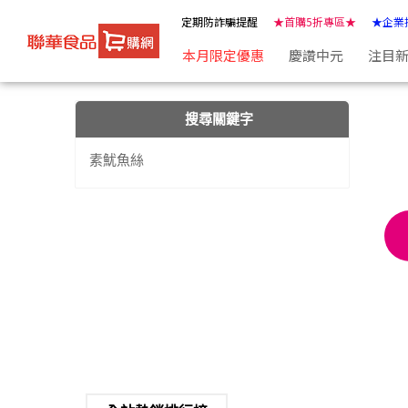
【素魷魚絲】搜尋結果 | ★聯華食品e購網★
定期防詐騙提醒
★首購5折專區★
★企業
本月限定優惠
慶讚中元
注目
搜尋關鍵字
素魷魚絲