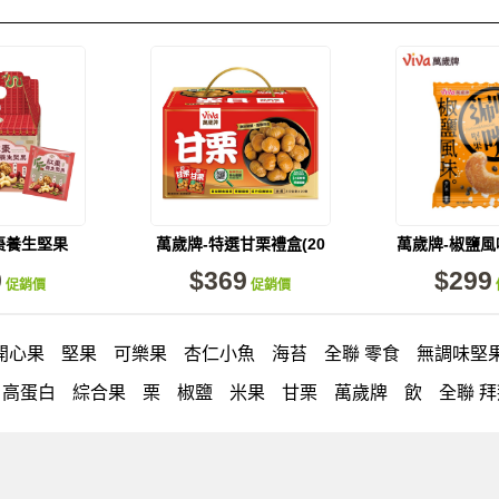
棗養生堅果
萬歲牌-特選甘栗禮盒(20
萬歲牌-椒鹽
26包入)
包入)
果(15包
9
$369
$299
促銷價
促銷價
開心果
堅果
可樂果
杏仁小魚
海苔
全聯 零食
無調味堅
高蛋白
綜合果
栗
椒鹽
米果
甘栗
萬歲牌
飲
全聯 
三角
綜合堅果
無調味綜合堅果
三角飯糰
icash
元本山
杏仁
買1送1
可樂果 帆布袋
萬歲牌 米果
桶裝堅果
果乾