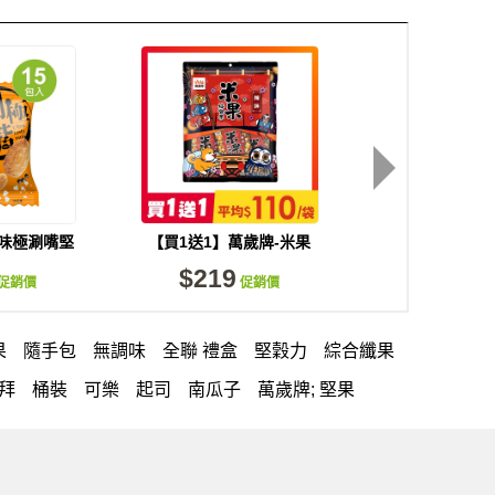
風味極涮嘴堅
【買1送1】萬歲牌-米果
萬歲牌-天天小魚(
/袋)
綜合果辣味(20gX9包)
包)
$219
$660
促銷價
促銷價
促
果
隨手包
無調味
全聯 禮盒
堅穀力
綜合纖果
拜拜
桶裝
可樂
起司
南瓜子
萬歲牌; 堅果
無調味綜合果
【萬歲牌】每日堅果系列
小魚
芝麻
禮盒
芥末 可樂果
開心果 萬歲牌