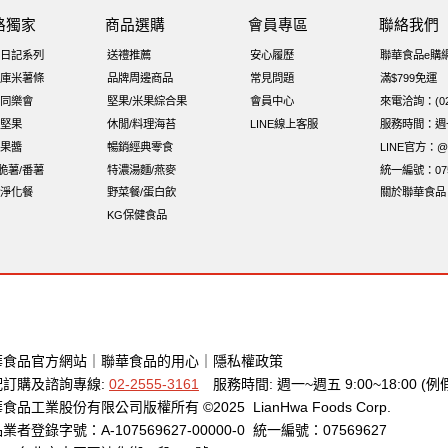
聯 海苔
萬歲牌 蔓越莓
榛果
萬歲牌 堅果小包裝活力堅果
無
路獨家
商品選購
會員專區
聯絡我們
小魚
全聯 堅果
萬歲開心果
脆烤
小包裝
紅棗
胡桃
綜
日記系列
送禮推薦
安心履歷
聯華食品e購
牌 堅果補給隨行包33公克44 包
60g
減糖日記
脆片
卡廸那
庫米薯條
品牌周邊商品
常見問題
滿$799免運
同樂會
堅果/米果綜合果
會員中心
來電洽詢：(02)
浪脆
能量
中秋禮盒
味付
玉米
寶咖咖 15g
堅果
休閒/料理海苔
LINE線上客服
服務時間：週一至
果醬
暢銷經典零食
LINE官方：@x
i脆薯/番薯
特濃湯麵/燕麥
統一編號：075
淨化餐
野菜餐/蛋白飲
關於聯華食品
KG保健食品
華食品官方網站
｜
聯華食品的用心
｜
隱私權政策
配訂購及諮詢專線:
02-2555-3161
服務時間: 週一~週五 9:00~18:00 (例
食品工業股份有限公司版權所有 ©2025 LianHwa Foods Corp.
業者登錄字號：A-107569627-00000-0 統一編號：07569627