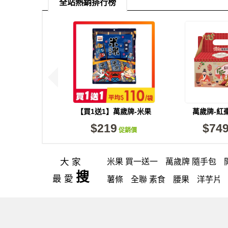
全站熱銷排行榜
【買1送1】萬歲牌-米果
萬歲牌-紅
綜合果鹽味(20gX9包)
(650g/
$219
$74
促銷價
大家
米果 買一送一
萬歲牌 隨手包
搜
最愛
薯條
全聯 素食
腰果
洋芋片
荷卡
芋頭
三角壽司海苔
核桃
全聯 南瓜子
豌豆
無糖 堅果飲