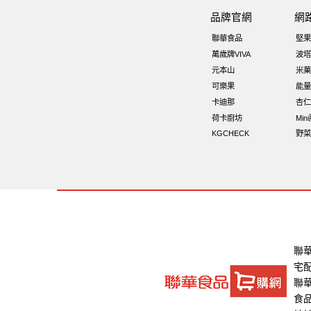
海苔 芥末味
全聯 堅果禮盒
全
品牌官網
網
夏威夷
元氣什穀堅果飲
萬歲牌
聯華食品
堅果
飯卷專用海苔
盛香珍 堅果
萬歲
萬歲牌VIVA
波塔
元本山
米菓
寶寶 海苔
三角飯
穀物棒
波
可樂果
能量
卡迪那
杏仁
荷卡廚坊
Min
KGCHECK
野菜
聯
宅
聯華
食品