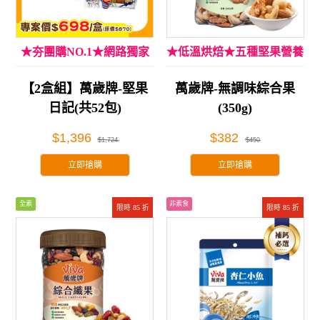
★夯團購NO.1★網路獨家
★低溫烘焙★五種堅果營養
【2盒組】萬歲牌-堅果
萬歲牌-無調味綜合果
日記(共52包)
(350g)
$1,396
$382
$1,724
$450
立即搶購
立即搶購
全素
非素食
限時 85 折
限時 85 折