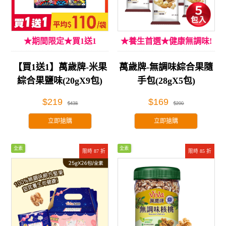
★期間限定★買1送1
★養生首選★健康無調味!
【買1送1】萬歲牌-米果
萬歲牌-無調味綜合果隨
綜合果鹽味(20gX9包)
手包(28gX5包)
$219
$169
$438
$200
立即搶購
立即搶購
全素
全素
限時 87 折
限時 85 折