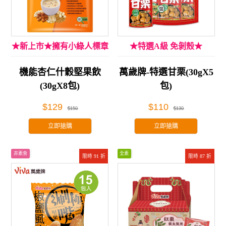
★新上市★擁有小綠人標章
★特選A級 免剝殼★
機能杏仁什穀堅果飲
萬歲牌-特選甘栗(30gX5
(30gX8包)
包)
$129
$110
$150
$130
立即搶購
立即搶購
非素食
全素
限時 91 折
限時 87 折