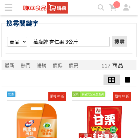
【萬歲牌 杏仁果 3公斤】搜尋結果 | ★聯華食品e購網★
搜尋關鍵字
搜尋
117 商品
最新
熱門
暢銷
價低
價高
奶素
全素
食品安全履歷查詢
限時 86 折
限時 85 折