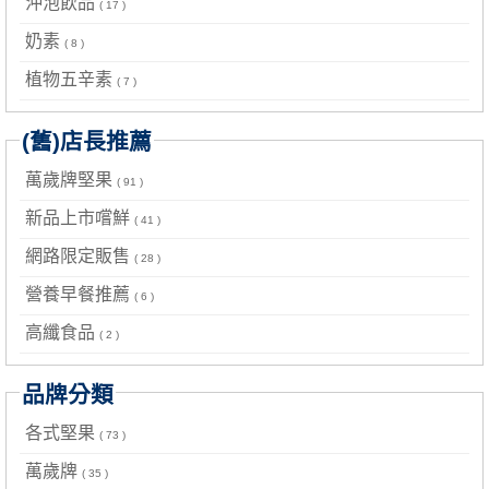
沖泡飲品
( 17 )
奶素
( 8 )
植物五辛素
( 7 )
(舊)店長推薦
萬歲牌堅果
( 91 )
新品上市嚐鮮
( 41 )
網路限定販售
( 28 )
營養早餐推薦
( 6 )
高纖食品
( 2 )
品牌分類
各式堅果
( 73 )
萬歲牌
( 35 )