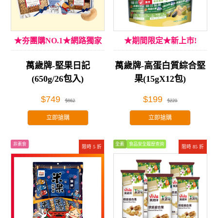
★夯團購NO.1★網路獨家
★期間限定★新上市!
萬歲牌-堅果日記
萬歲牌-高蛋白質綜合堅
(650g/26包入)
果(15gX12包)
$749
$199
$862
$229
立即搶購
立即搶購
非素食
全素
食品安全履歷查詢
限時 5 折
限時 85 折