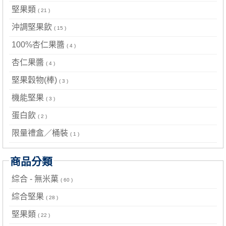
堅果類
( 21 )
沖調堅果飲
( 15 )
100%杏仁果醬
( 4 )
杏仁果醬
( 4 )
堅果穀物(棒)
( 3 )
機能堅果
( 3 )
蛋白飲
( 2 )
限量禮盒／桶裝
( 1 )
商品分類
綜合 - 無米菓
( 60 )
綜合堅果
( 28 )
堅果類
( 22 )