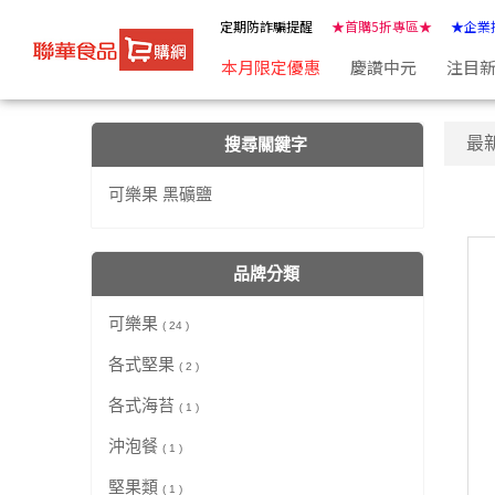
【可樂果 黑礦鹽】搜尋結果 | ★聯華食品e購網★
定期防詐騙提醒
★首購5折專區★
★企業
本月限定優惠
慶讚中元
注目
最
搜尋關鍵字
可樂果 黑礦鹽
品牌分類
可樂果
( 24 )
各式堅果
( 2 )
各式海苔
( 1 )
沖泡餐
( 1 )
堅果類
( 1 )