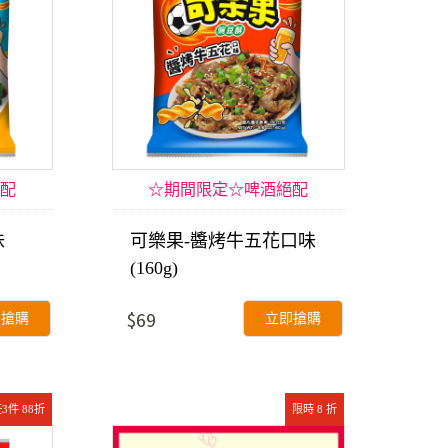
配
☆期間限定☆啤酒絕配
味
可樂果-醬烤牛五花口味
(160g)
$69
即搶購
立即搶購
3件 88折
限時 8 折