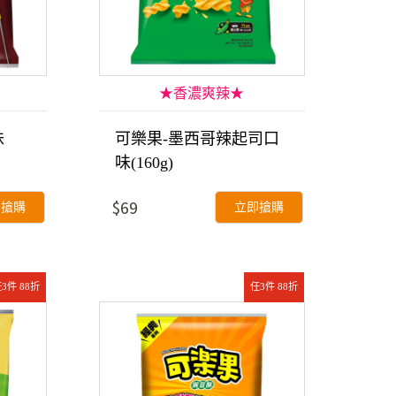
★香濃爽辣★
味
可樂果-墨西哥辣起司口
味(160g)
$69
即搶購
立即搶購
3件 88折
任3件 88折