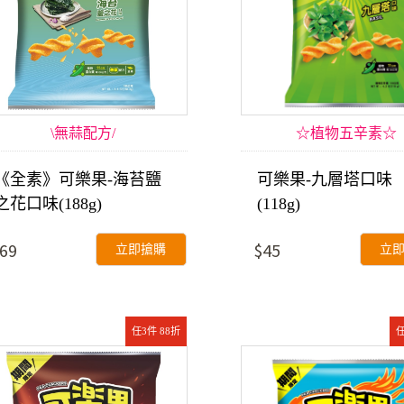
\無蒜配方/
☆植物五辛素☆
《全素》可樂果-海苔鹽
可樂果-九層塔口味
之花口味(188g)
(118g)
69
$45
立即搶購
立
任3件 88折
任