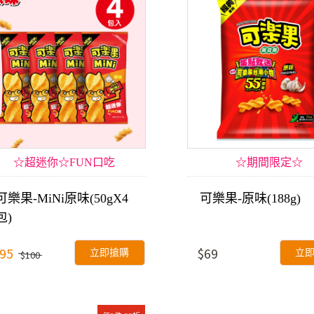
☆超迷你☆FUN口吃
☆期間限定☆
可樂果-MiNi原味(50gX4
可樂果-原味(188g)
包)
95
$69
立即搶購
立
$100