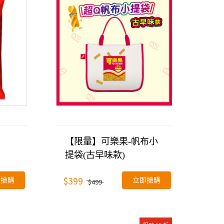
【限量】可樂果-帆布小
提袋(古早味款)
$399
即搶購
立即搶購
$499