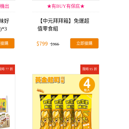
機出
★有BUY有保庇★
味好
【中元拜拜箱】免運超
*3
值零食組
$799
即搶購
立即搶購
$966
限時 77 折
限時 95 折