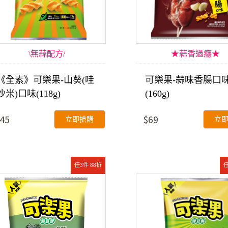
\無蒜配方/
★蒜香過癮★
《全素》可樂果-山葵(哇
可樂果-蒜味香腸口
沙米)口味(118g)
(160g)
45
$69
立即搶購
立
任3件 88折
任