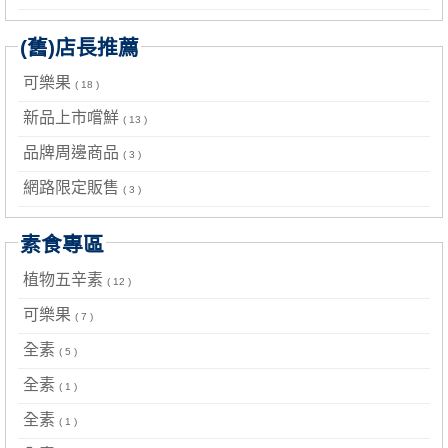
(舊)店長推薦
可樂果
( 18 )
新品上市嚐鮮
( 13 )
品牌周邊商品
( 3 )
網路限定販售
( 3 )
素食專區
植物五辛素
( 12 )
可樂果
( 7 )
全素
( 5 )
全素
( 1 )
全素
( 1 )