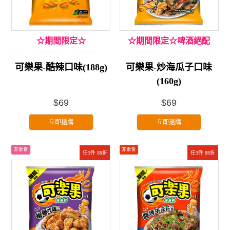
☆期間限定☆
☆期間限定☆啤酒絕配
可樂果-酷辣口味(188g)
可樂果-炒海瓜子口味
(160g)
$69
$69
立即搶購
立即搶購
非素食
非素食
任3件 88折
任3件 88折