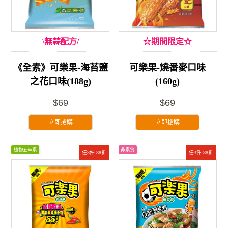
\無蒜配方/
☆期間限定☆
《全素》可樂果-海苔鹽
可樂果-燒番麥口味
之花口味(188g)
(160g)
$69
$69
立即搶購
立即搶購
植物五辛素
非素食
任3件 88折
任3件 88折