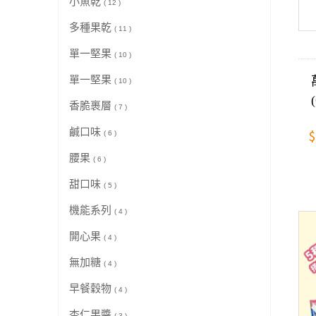
小魚乾
( 12 )
多種果乾
( 11 )
單一堅果
( 10 )
單一堅果
( 10 )
香脆裹層
( 7 )
鹹口味
$
( 6 )
腰果
( 6 )
甜口味
( 5 )
機能系列
( 4 )
開心果
( 4 )
無加糖
( 4 )
早餐穀物
( 4 )
杏仁果醬
( 3 )