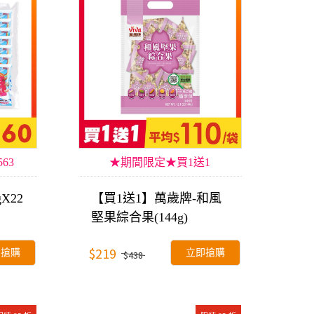
63
★期間限定★買1送1
X22
【買1送1】萬歲牌-和風
堅果綜合果(144g)
$219
即搶購
立即搶購
$438