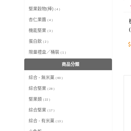
堅果穀物(棒)
( 4 )
杏仁果醬
( 4 )
機能堅果
( 3 )
蛋白飲
$
( 2 )
限量禮盒／桶裝
( 1 )
商品分類
綜合 - 無米菓
( 60 )
綜合堅果
( 28 )
堅果類
( 22 )
綜合堅果
( 17 )
綜合 - 有米菓
( 13 )