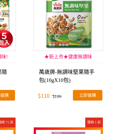
味!
★新上市★健康無調味
果隨
萬歲牌-無調味堅果隨手
包(10gX10包)
$110
即搶購
立即搶購
$130
限時 75 折
限時 5 折