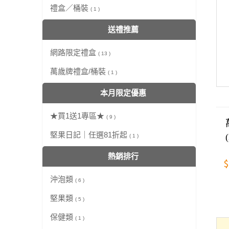
禮盒／桶裝
( 1 )
送禮推薦
網路限定禮盒
( 13 )
萬歲牌禮盒/桶裝
( 1 )
本月限定優惠
★買1送1專區★
( 9 )
堅果日記｜任選81折起
( 1 )
熱銷排行
$
沖泡類
( 6 )
堅果類
( 5 )
保健類
( 1 )