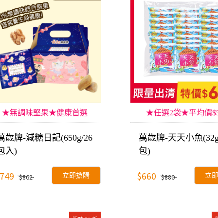
★無調味堅果★健康首選
★任選2袋★平均價$5
萬歲牌-減糖日記(650g/26
萬歲牌-天天小魚(32g
包入)
包)
749
$660
立即搶購
立
$862
$880