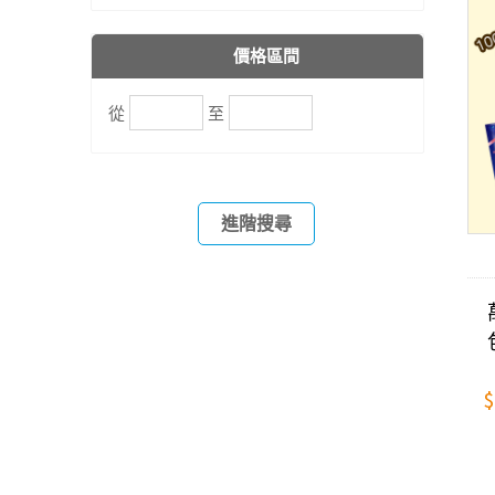
價格區間
從
至
進階搜尋
$