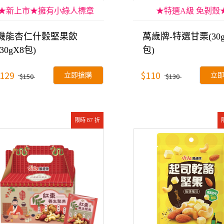
★新上市★擁有小綠人標章
★特選A級 免剝殼
機能杏仁什穀堅果飲
萬歲牌-特選甘栗(30g
(30gX8包)
包)
129
$110
立即搶購
立
$150
$130
限時 87 折