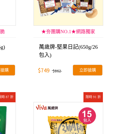
脆
★夯團購NO.1★網路獨家
g)
萬歲牌-堅果日記(650g/26
包入)
$749
即搶購
立即搶購
$862
限時 87 折
限時 91 折