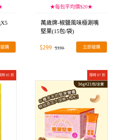
★
★每包平均價$20★
X5
萬歲牌-椒鹽風味極涮嘴
堅果(15包/袋)
$299
即搶購
立即搶購
$330
限時 85 折
限時 87 折