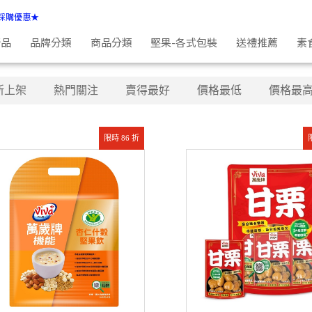
採購優惠★
新品
品牌分類
商品分類
堅果-各式包裝
送禮推薦
素
新上架
熱門關注
賣得最好
價格最低
價格最
限時 86 折