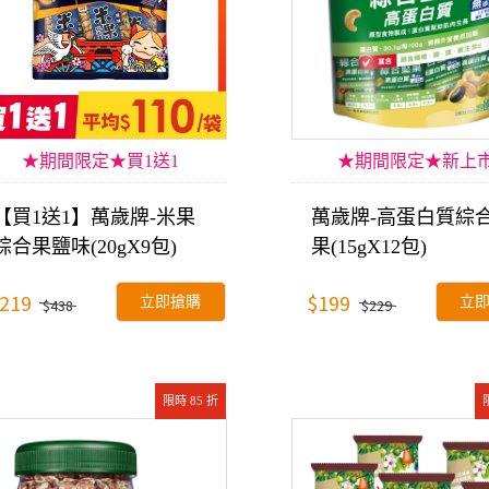
★期間限定★買1送1
★期間限定★新上市
【買1送1】萬歲牌-米果
萬歲牌-高蛋白質綜
綜合果鹽味(20gX9包)
果(15gX12包)
219
$199
立即搶購
立
$438
$229
限時 85 折