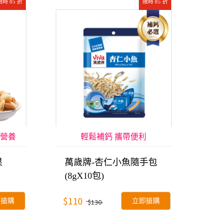
限時 85 折
限時 85 折
營養
輕鬆補鈣 攜帶便利
果
萬歲牌-杏仁小魚隨手包
(8gX10包)
$110
即搶購
立即搶購
$130