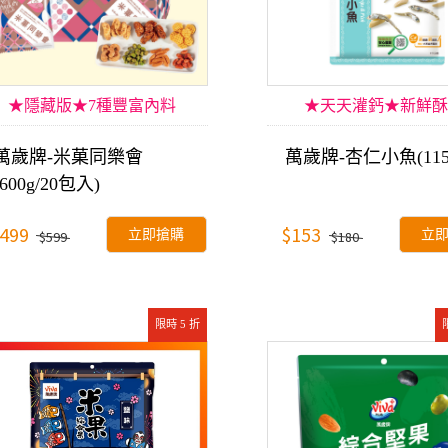
★隱藏版★7種豐富內料
★天天灌鈣★新鮮酥
萬歲牌-米菓同樂會
萬歲牌-杏仁小魚(115
(600g/20包入)
499
$153
立即搶購
立
$599
$180
限時 5 折