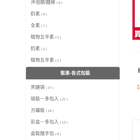
沖泡類/麵條
( 9 )
奶素
( 8 )
全素
( 7 )
植物五辛素
( 5 )
奶素
( 2 )
植物五辛素
( 2 )
堅果-各式包裝
$
夾鏈袋
( 37 )
袋裝－多包入
( 22 )
方罐裝
( 19 )
彩盒－多包入
( 13 )
盒裝隨手包
( 9 )