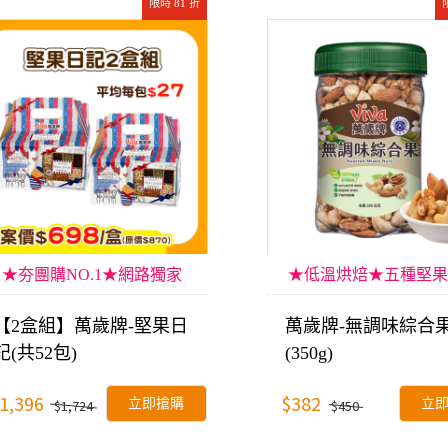
限時 81 折
★夯團購NO.1★網路獨家
★低溫烘焙★五種堅果
【2盒組】萬歲牌-堅果日
萬歲牌-無調味綜合
記(共52包)
(350g)
1,396
$382
立即搶購
立
$1,724
$450