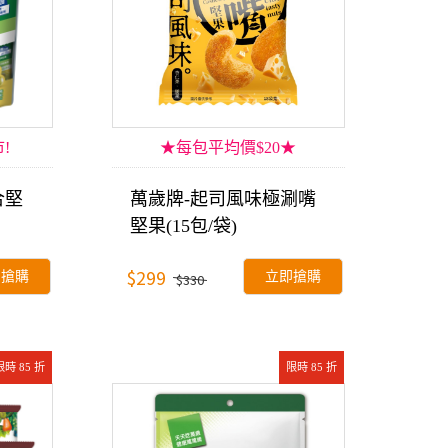
!
★每包平均價$20★
合堅
萬歲牌-起司風味極涮嘴
堅果(15包/袋)
$299
即搶購
立即搶購
$330
限時 85 折
限時 85 折