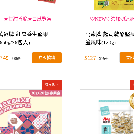
★甘甜香脆★口感豐富
♡NEW♡濃郁切達
萬歲牌-紅棗養生堅果
萬歲牌-起司乾酪堅
(650g/26包入)
鹽風味(120g)
749
$127
立即搶購
立
$862
$150
限時 83 折