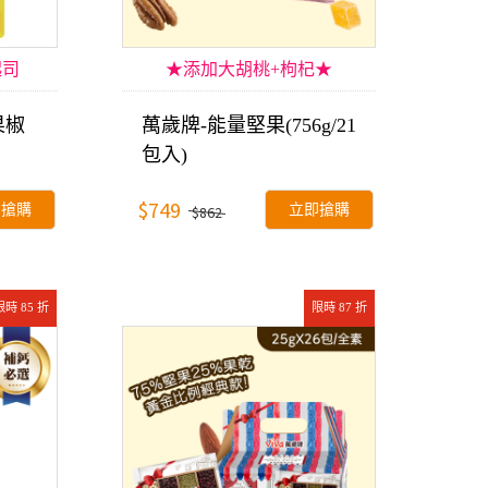
起司
★添加大胡桃+枸杞★
果椒
萬歲牌-能量堅果(756g/21
包入)
$749
即搶購
立即搶購
$862
限時 85 折
限時 87 折