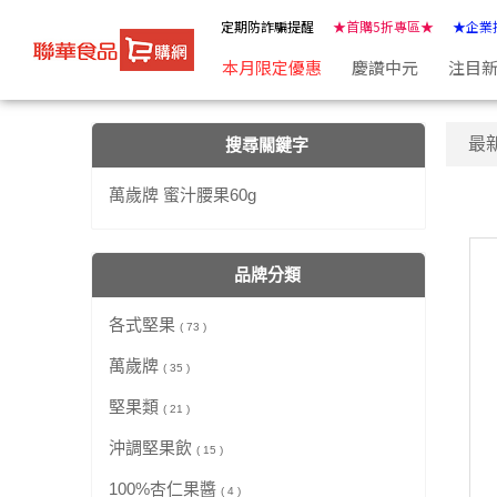
【萬歲牌 蜜汁腰果60g】搜尋結果 | ★聯華食品e購網★
定期防詐騙提醒
★首購5折專區★
★企業
本月限定優惠
慶讚中元
注目
最
搜尋關鍵字
萬歲牌 蜜汁腰果60g
品牌分類
各式堅果
( 73 )
萬歲牌
( 35 )
堅果類
( 21 )
沖調堅果飲
( 15 )
100%杏仁果醬
( 4 )