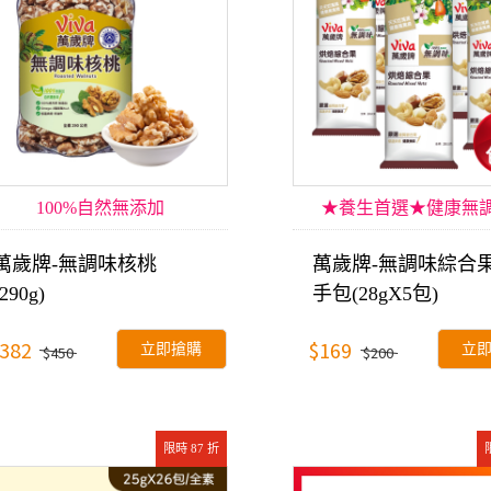
100%自然無添加
★養生首選★健康無調
萬歲牌-無調味核桃
萬歲牌-無調味綜合
(290g)
手包(28gX5包)
382
$169
立即搶購
立
$450
$200
限時 87 折