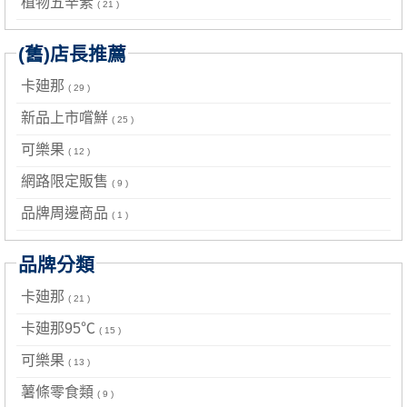
植物五辛素
( 21 )
(舊)店長推薦
卡廸那
( 29 )
新品上市嚐鮮
( 25 )
可樂果
( 12 )
網路限定販售
( 9 )
品牌周邊商品
( 1 )
品牌分類
卡廸那
( 21 )
卡廸那95℃
( 15 )
可樂果
( 13 )
薯條零食類
( 9 )