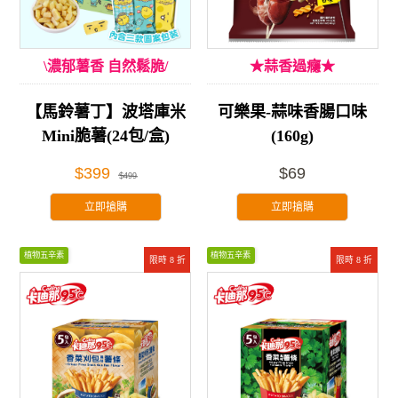
\濃郁薯香 自然鬆脆/
★蒜香過癮★
【馬鈴薯丁】波塔庫米
可樂果-蒜味香腸口味
Mini脆薯(24包/盒)
(160g)
$399
$69
$499
立即搶購
立即搶購
植物五辛素
植物五辛素
限時 8 折
限時 8 折