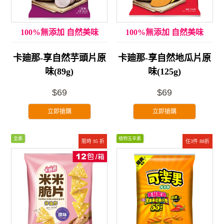
100%無添加 自然美味
100%無添加 自然美味
卡廸那-享自然芋頭片原
卡廸那-享自然地瓜片原
味(89g)
味(125g)
$69
$69
立即搶購
立即搶購
全素
植物五辛素
限時 95 折
任3件 88折