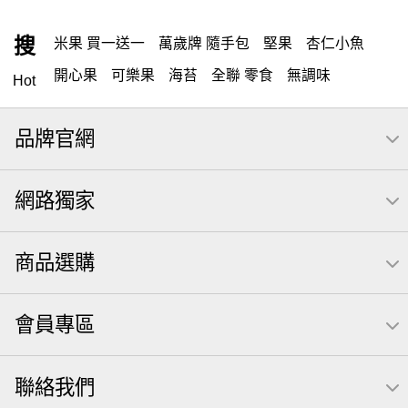
搜
米果 買一送一
萬歲牌 隨手包
堅果
杏仁小魚
開心果
可樂果
海苔
全聯 零食
無調味
Hot
全聯 禮盒
堅穀力
綜合纖果
米果
萬歲開心果
品牌官網
元本山
全聯 素食
總匯點心包
椒鹽
甘栗
桶裝堅果
腰果
高蛋白
核桃
元氣什穀堅果飲
網路獨家
無調味堅果
萬歲牌
可樂
買1送1
小魚
起司
每日
三角飯糰海苔
【萬歲牌】每日堅果系列
商品選購
全聯 拜拜
Icash
洋芋片
荷卡
義大利麵
萬歲牌 巴西豆
小魚干
萬歲牌堅果飲
滿天星
會員專區
卡廸那 95℃鮮脆三色丁
無調味綜合堅果
南瓜子
調味
紅棗
萬歲牌 南瓜籽
素食
芋頭
聯絡我們
萬歲牌 堅果隨身包22入
減糖日記
芥末 可樂果