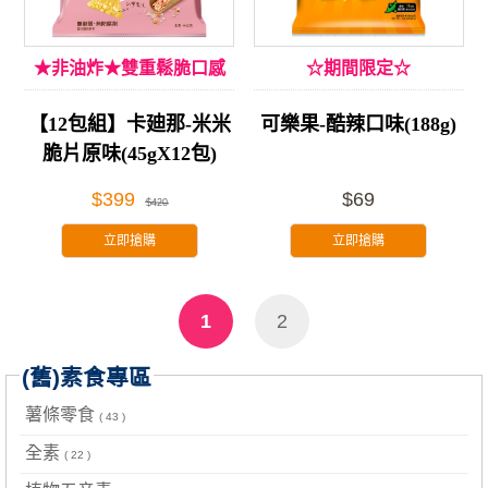
★非油炸★雙重鬆脆口感
☆期間限定☆
【12包組】卡廸那-米米
可樂果-酷辣口味(188g)
脆片原味(45gX12包)
$399
$69
$420
立即搶購
立即搶購
1
2
(舊)素食專區
薯條零食
( 43 )
全素
( 22 )