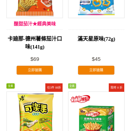
酸甜茄汁★經典美味
卡廸那-德州薯條茄汁口
滿天星原味(72g)
味(141g)
$69
$45
立即搶購
立即搶購
全素
全素
任3件 88折
限時 8 折