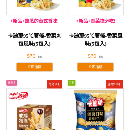
<新品>熟悉的台式香味!
<新品>香菜控必吃!
卡廸那95℃薯條-香菜刈
卡廸那95℃薯條-香菜風
包風味(5包入)
味(5包入)
$70
$70
$88
$88
立即搶購
立即搶購
非素食
全素
限時 8 折
任3件 88折