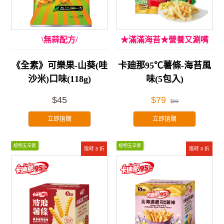
\無蒜配方/
★滿滿海苔★營養又涮嘴
《全素》可樂果-山葵(哇
卡廸那95℃薯條-海苔風
沙米)口味(118g)
味(5包入)
$45
$79
$99
立即搶購
立即搶購
植物五辛素
植物五辛素
限時 8 折
限時 8 折