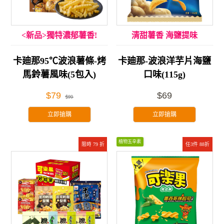
<新品>獨特濃郁薯香!
清甜薯香 海鹽提味
卡廸那95℃波浪薯條-烤
卡廸那-波浪洋芋片海鹽
馬鈴薯風味(5包入)
口味(115g)
$79
$69
$99
立即搶購
立即搶購
植物五辛素
限時 79 折
任3件 88折