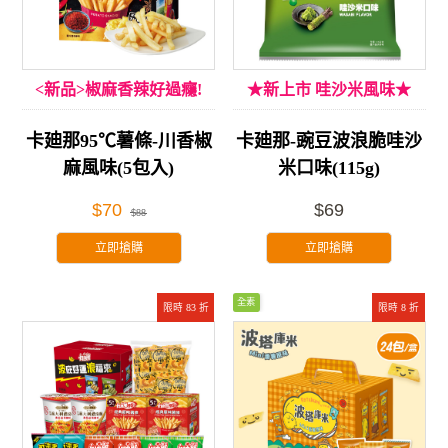
<新品>椒麻香辣好過癮!
★新上市 哇沙米風味★
卡廸那95℃薯條-川香椒
卡廸那-豌豆波浪脆哇沙
麻風味(5包入)
米口味(115g)
$70
$69
$88
立即搶購
立即搶購
全素
限時 83 折
限時 8 折