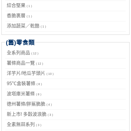
綜合堅果
( 1 )
香脆裹層
( 1 )
添加蔬菜／乾酪
( 1 )
(舊)零食類
全系列商品
( 12 )
薯條商品一覽
( 12 )
洋芋片/地瓜芋頭片
( 10 )
95℃盒裝薯條
( 8 )
波塔庫米薯條
( 8 )
德州薯條/胖鯊脆脆
( 4 )
新上市! 多穀波浪脆
( 3 )
全素無蒜系列
( 3 )