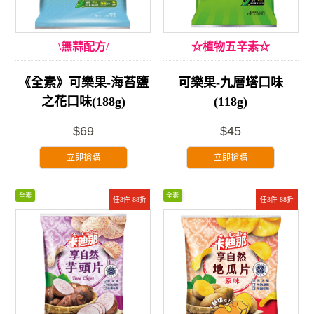
\無蒜配方/
☆植物五辛素☆
《全素》可樂果-海苔鹽
可樂果-九層塔口味
之花口味(188g)
(118g)
$69
$45
立即搶購
立即搶購
全素
全素
任3件 88折
任3件 88折