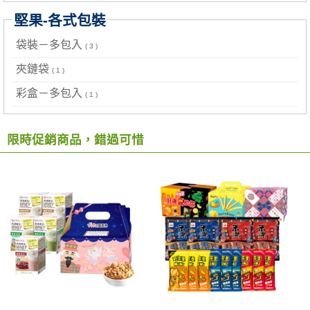
堅果-各式包裝
袋裝－多包入
( 3 )
夾鏈袋
( 1 )
彩盒－多包入
( 1 )
限時促銷商品，錯過可惜