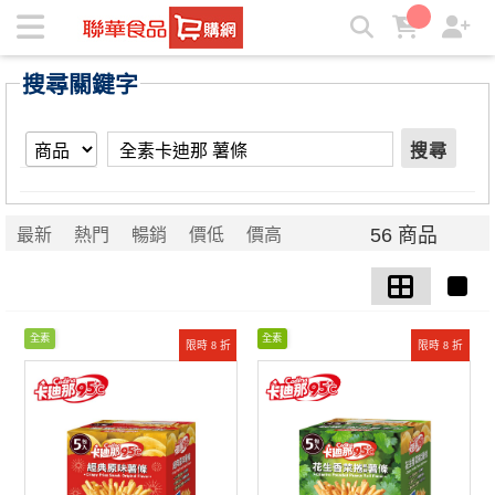
【全素卡迪那 薯條】搜尋結果 | ★聯華食品e購網★
搜尋關鍵字
搜尋
56 商品
最新
熱門
暢銷
價低
價高
全素
全素
限時 8 折
限時 8 折