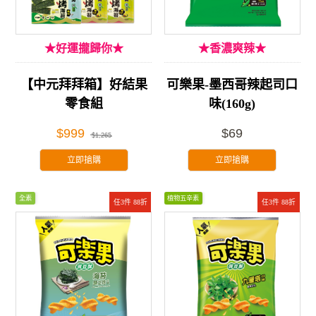
★好運攏歸你★
★香濃爽辣★
【中元拜拜箱】好結果
可樂果-墨西哥辣起司口
零食組
味(160g)
$999
$69
$1,265
立即搶購
立即搶購
全素
植物五辛素
任3件 88折
任3件 88折