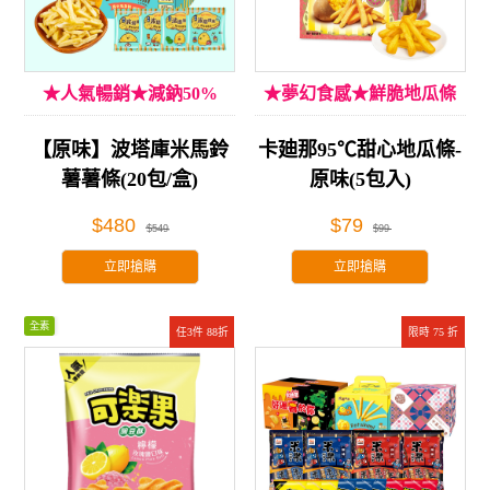
★人氣暢銷★減鈉50%
★夢幻食感★鮮脆地瓜條
【原味】波塔庫米馬鈴
卡廸那95℃甜心地瓜條-
薯薯條(20包/盒)
原味(5包入)
$480
$79
$549
$99
立即搶購
立即搶購
全素
任3件 88折
限時 75 折