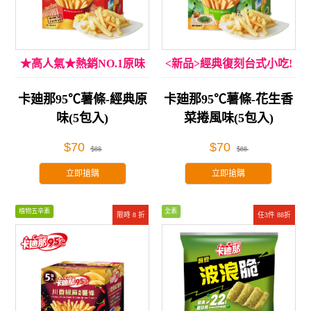
★高人氣★熱銷NO.1原味
<新品>經典復刻台式小吃!
卡廸那95℃薯條-經典原
卡廸那95℃薯條-花生香
味(5包入)
菜捲風味(5包入)
$70
$70
$88
$88
立即搶購
立即搶購
植物五辛素
全素
限時 8 折
任3件 88折