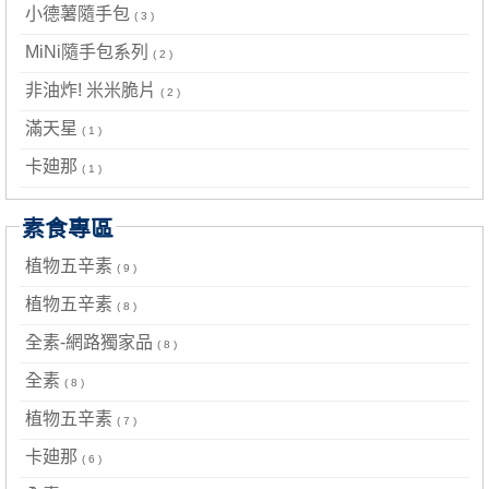
小德薯隨手包
( 3 )
MiNi隨手包系列
( 2 )
非油炸! 米米脆片
( 2 )
滿天星
( 1 )
卡廸那
( 1 )
素食專區
植物五辛素
( 9 )
植物五辛素
( 8 )
全素-網路獨家品
( 8 )
全素
( 8 )
植物五辛素
( 7 )
卡廸那
( 6 )