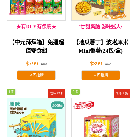
★有BUY有保庇★
\甘甜爽脆 滋味迷人/
【中元拜拜箱】免運超
【地瓜薯丁】波塔庫米
值零食組
Mini番薯(24包/盒)
$799
$399
$966
$499
立即搶購
立即搶購
全素
全素
限時 87 折
限時 8 折