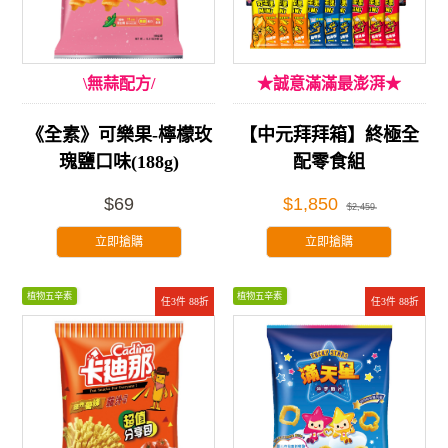
\無蒜配方/
★誠意滿滿最澎湃★
《全素》可樂果-檸檬玫
【中元拜拜箱】終極全
瑰鹽口味(188g)
配零食組
$69
$1,850
$2,459
立即搶購
立即搶購
植物五辛素
植物五辛素
任3件 88折
任3件 88折