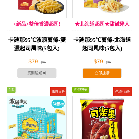
<新品>雙倍香濃起司!
★北海道起司★甜鹹迷人
卡廸那95℃波浪薯條-雙
卡廸那95℃薯條-北海道
濃起司風味(5包入)
起司風味(5包入)
$79
$79
$99
$99
貨到通知
立即搶購
全素
植物五辛素
限時 8 折
任3件 88折