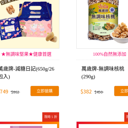
★無調味堅果★健康首選
100%自然無添加
萬歲牌-減糖日記(650g/26
萬歲牌-無調味核桃
包入)
(290g)
749
$382
立即搶購
立
$862
$450
限時 5 折