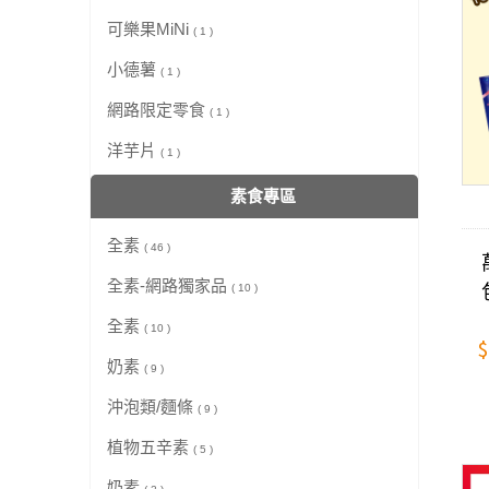
可樂果MiNi
( 1 )
小德薯
( 1 )
網路限定零食
( 1 )
洋芋片
( 1 )
素食專區
全素
( 46 )
全素-網路獨家品
( 10 )
全素
( 10 )
$
奶素
( 9 )
沖泡類/麵條
( 9 )
植物五辛素
( 5 )
奶素