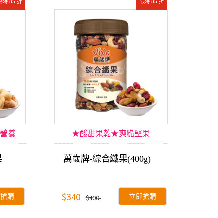
限時 85 折
限時 85 折
營養
★酸甜果乾★爽脆堅果
果
萬歲牌-綜合纖果(400g)
$340
即搶購
立即搶購
$400