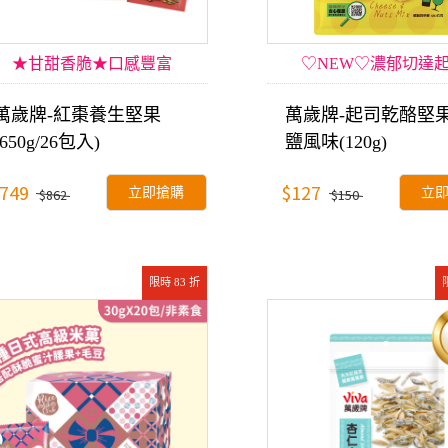
★甘甜香脆★口感豐富
♡NEW♡濃郁切達
萬歲牌-紅棗養生堅果
萬歲牌-起司乾酪堅
(650g/26包入)
鹽風味(120g)
749
$127
立即搶購
立
$862
$150
限時 83 折