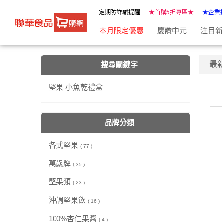
【堅果 小魚乾禮盒】搜尋結果 | ★聯華食品e購網★
定期防詐騙提醒
★首購5折專區★
★企業
本月限定優惠
慶讚中元
注目
最
搜尋關鍵字
堅果 小魚乾禮盒
品牌分類
各式堅果
( 77 )
萬歲牌
( 35 )
堅果類
( 23 )
沖調堅果飲
( 16 )
100%杏仁果醬
( 4 )