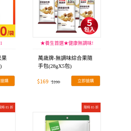
1
★養生首選★健康無調味!
米果
萬歲牌-無調味綜合果隨
)
手包(28gX5包)
$169
即搶購
立即搶購
$200
限時 85 折
限時 85 折