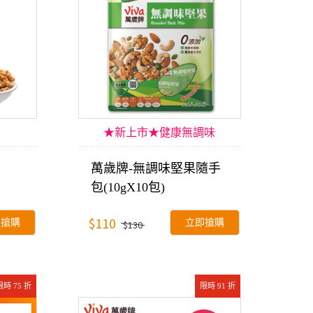
★新上市★健康無調味
萬歲牌-無調味堅果隨手
包(10gX10包)
$110
即搶購
立即搶購
$130
限時 75 折
限時 91 折