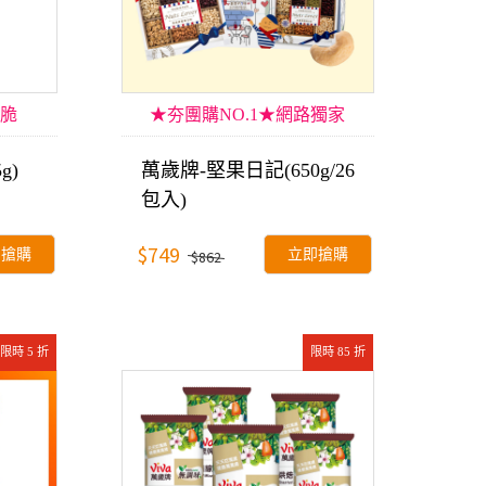
脆
★夯團購NO.1★網路獨家
g)
萬歲牌-堅果日記(650g/26
包入)
$749
即搶購
立即搶購
$862
限時 5 折
限時 85 折