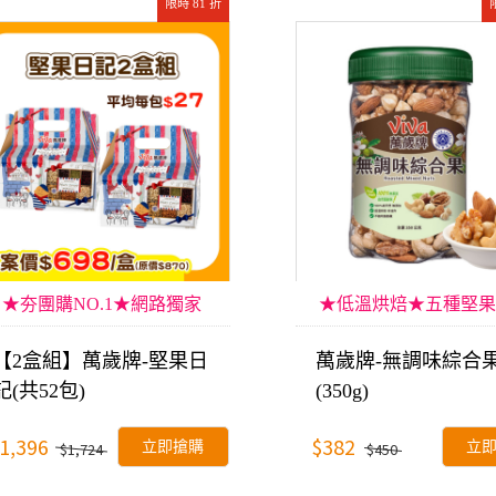
限時 81 折
★夯團購NO.1★網路獨家
★低溫烘焙★五種堅果
【2盒組】萬歲牌-堅果日
萬歲牌-無調味綜合
記(共52包)
(350g)
1,396
$382
立即搶購
立
$1,724
$450