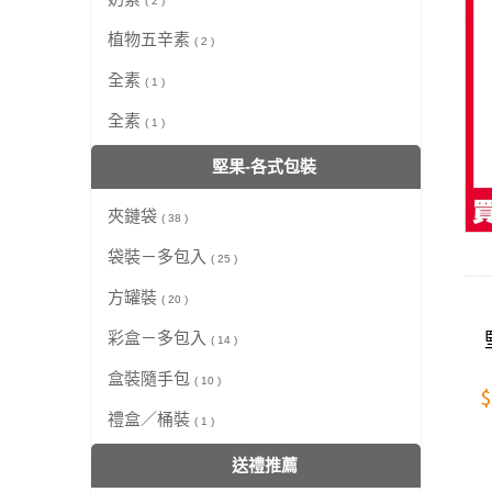
( 2 )
植物五辛素
( 2 )
全素
( 1 )
全素
( 1 )
堅果-各式包裝
夾鏈袋
( 38 )
袋裝－多包入
( 25 )
方罐裝
( 20 )
彩盒－多包入
( 14 )
盒裝隨手包
( 10 )
$
禮盒／桶裝
( 1 )
送禮推薦