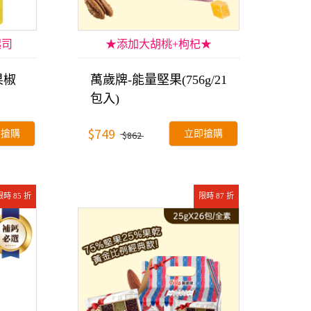
起司
★添加大胡桃+枸杞★
果椒
萬歲牌-能量堅果(756g/21
包入)
$749
即搶購
立即搶購
$862
限時 85 折
限時 87 折