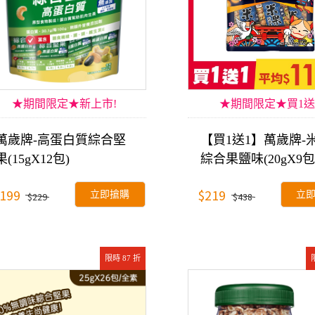
★期間限定★新上市!
★期間限定★買1送
萬歲牌-高蛋白質綜合堅
【買1送1】萬歲牌-
果(15gX12包)
綜合果鹽味(20gX9包
199
$219
立即搶購
立
$229
$438
限時 87 折