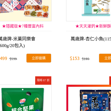
★隱藏版★7種豐富內料
★天天灌鈣★新鮮酥
萬歲牌-米菓同樂會
萬歲牌-杏仁小魚(115
(600g/20包入)
499
$153
立即搶購
立
$599
$180
限時 87 折