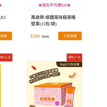
★
★每包平均價$20★
X5
萬歲牌-椒鹽風味極涮嘴
堅果(15包/袋)
$299
即搶購
立即搶購
$330
限時 85 折
限時 87 折