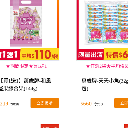
★期間限定★買1送1
★任選2袋★平均價$5
【買1送1】萬歲牌-和風
萬歲牌-天天小魚(32g
堅果綜合果(144g)
包)
219
$660
立即搶購
立
$438
$880