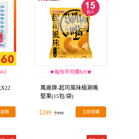
63
★每包平均價$20★
X22
萬歲牌-起司風味極涮嘴
堅果(15包/袋)
$299
即搶購
立即搶購
$330