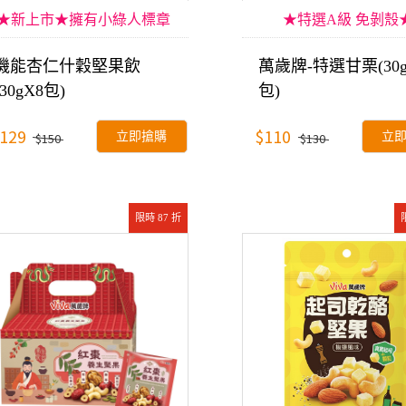
★新上市★擁有小綠人標章
★特選A級 免剝殼
機能杏仁什穀堅果飲
萬歲牌-特選甘栗(30g
(30gX8包)
包)
129
$110
立即搶購
立
$150
$130
限時 87 折