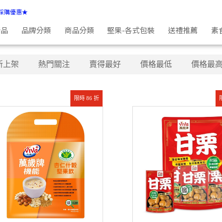
採購優惠★
新品
品牌分類
商品分類
堅果-各式包裝
送禮推薦
素
新上架
熱門關注
賣得最好
價格最低
價格最
限時 86 折